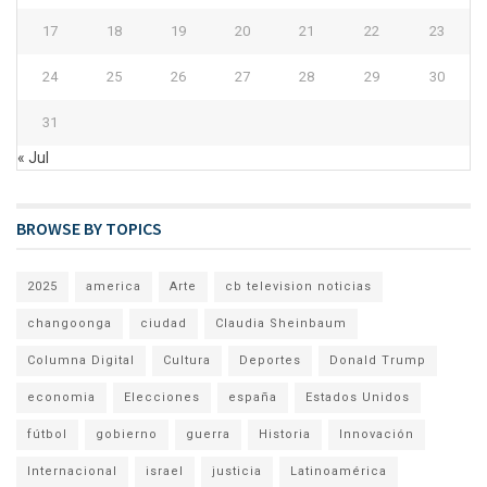
17
18
19
20
21
22
23
24
25
26
27
28
29
30
31
« Jul
BROWSE BY TOPICS
2025
america
Arte
cb television noticias
changoonga
ciudad
Claudia Sheinbaum
Columna Digital
Cultura
Deportes
Donald Trump
economia
Elecciones
españa
Estados Unidos
fútbol
gobierno
guerra
Historia
Innovación
Internacional
israel
justicia
Latinoamérica