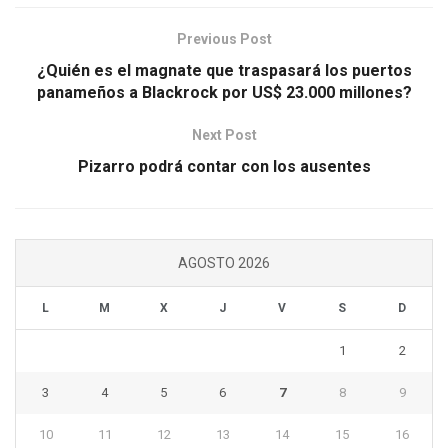
Previous Post
¿Quién es el magnate que traspasará los puertos
panameños a Blackrock por US$ 23.000 millones?
Next Post
Pizarro podrá contar con los ausentes
AGOSTO 2026
L
M
X
J
V
S
D
1
2
3
4
5
6
7
8
9
10
11
12
13
14
15
16