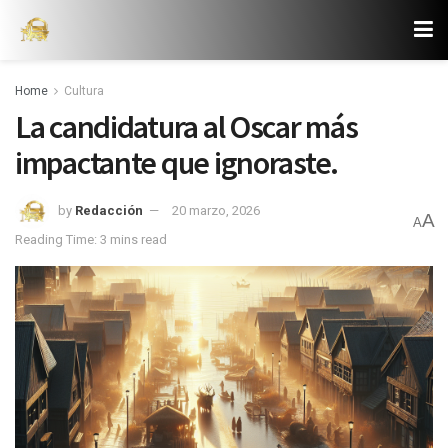
Home
Cultura
La candidatura al Oscar más
impactante que ignoraste.
by
Redacción
20 marzo, 2026
A
A
Reading Time: 3 mins read