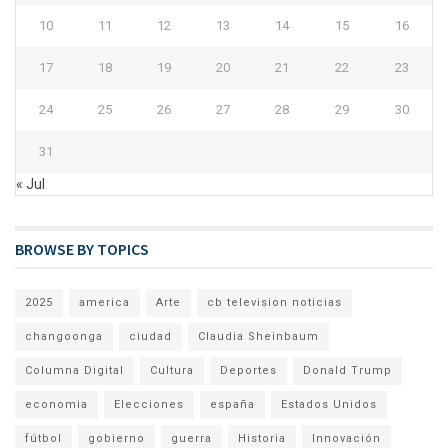
10
11
12
13
14
15
16
17
18
19
20
21
22
23
24
25
26
27
28
29
30
31
« Jul
BROWSE BY TOPICS
2025
america
Arte
cb television noticias
changoonga
ciudad
Claudia Sheinbaum
Columna Digital
Cultura
Deportes
Donald Trump
economia
Elecciones
españa
Estados Unidos
fútbol
gobierno
guerra
Historia
Innovación