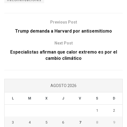
Recomendaciones
Previous Post
Trump demanda a Harvard por antisemitismo
Next Post
Especialistas afirman que calor extremo es por el
cambio climático
AGOSTO 2026
L
M
X
J
V
S
D
1
2
3
4
5
6
7
8
9