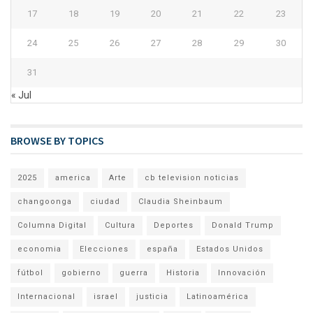
17
18
19
20
21
22
23
24
25
26
27
28
29
30
31
« Jul
BROWSE BY TOPICS
2025
america
Arte
cb television noticias
changoonga
ciudad
Claudia Sheinbaum
Columna Digital
Cultura
Deportes
Donald Trump
economia
Elecciones
españa
Estados Unidos
fútbol
gobierno
guerra
Historia
Innovación
Internacional
israel
justicia
Latinoamérica