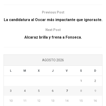
Previous Post
La candidatura al Oscar más impactante que ignoraste.
Next Post
Alcaraz brilla y frena a Fonseca.
AGOSTO 2026
L
M
X
J
V
S
D
1
2
3
4
5
6
7
8
9
10
11
12
13
14
15
16