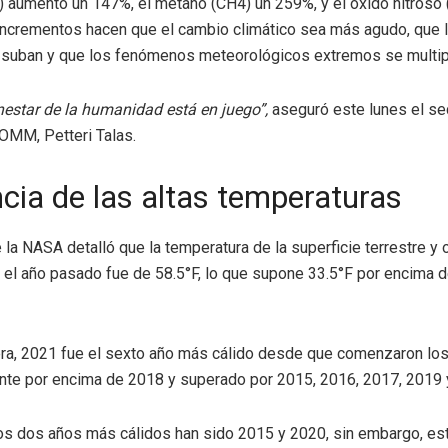
 aumentó un 147%, el metano (CH4) un 259%, y el óxido nitroso
ncrementos hacen que el cambio climático sea más agudo, que 
 suban y que los fenómenos meteorológicos extremos se multip
enestar de la humanidad está en juego”,
aseguró este lunes el se
 OMM, Petteri Talas.
cia de las altas temperaturas
 la NASA detalló que la temperatura de la superficie terrestre y 
e el año pasado fue de 58.5°F, lo que supone 33.5°F por encima 
a, 2021 fue el sexto año más cálido desde que comenzaron los
nte por encima de 2018 y superado por 2015, 2016, 2017, 2019 
os dos años más cálidos han sido 2015 y 2020, sin embargo, est