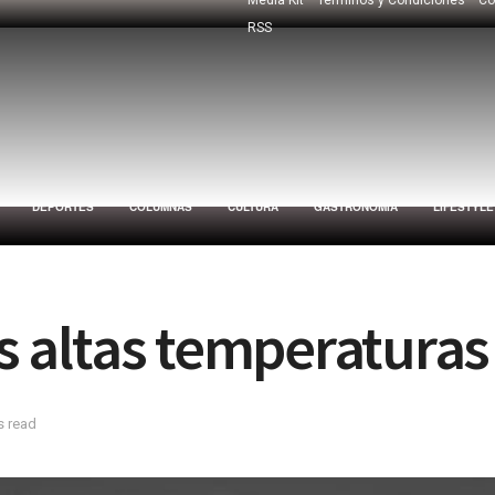
RSS
DEPORTES
COLUMNAS
CULTURA
GASTRONOMÍA
LIFESTYLE
las altas temperatura
s read