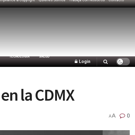
TECNOLOGÍA
SALUD
Login
s en la CDMX
A
0
A