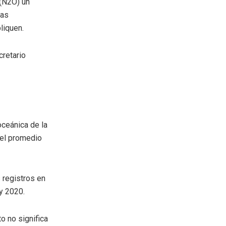
 (N2O) un
las
liquen.
cretario
oceánica de la
del promedio
 registros en
y 2020.
o no significa