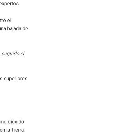
 expertos.
tró el
una bajada de
 seguido el
as superiores
omo dióxido
n la Tierra.