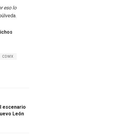
r eso lo
púlveda.
ichos
CDMX
l escenario
Nuevo León