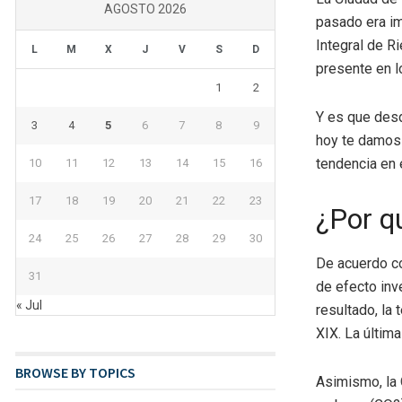
AGOSTO 2026
pasado era im
Integral de Ri
L
M
X
J
V
S
D
presente en l
1
2
Y es que desd
3
4
5
6
7
8
9
hoy te damos 
tendencia en e
10
11
12
13
14
15
16
17
18
19
20
21
22
23
¿Por q
24
25
26
27
28
29
30
De acuerdo c
31
de efecto inv
« Jul
resultado, la 
XIX. La últim
BROWSE BY TOPICS
Asimismo, la