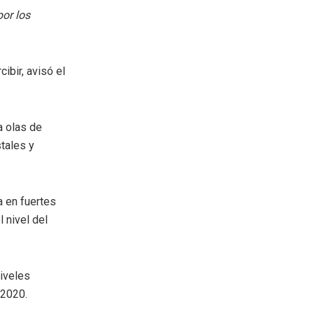
or los
ibir, avisó el
a olas de
tales y
a en fuertes
 nivel del
niveles
 2020.