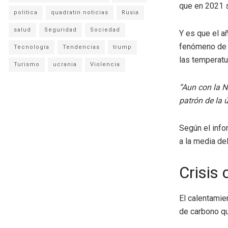
que en 2021 se
politica
quadratin noticias
Rusia
salud
Seguridad
Sociedad
Y es que el a
fenómeno de l
Tecnología
Tendencias
trump
las temperatu
Turismo
ucrania
Violencia
“Aun con la N
patrón de la 
Según el info
a la media de
Crisis 
El calentamie
de carbono qu