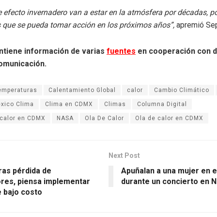
 efecto invernadero van a estar en la atmósfera por décadas, po
s que se pueda tomar acción en los próximos años”,
apremió Se
ntiene información de varias
fuentes
en cooperación con d
omunicación.
emperaturas
Calentamiento Global
calor
Cambio Climático
xico Clima
Clima en CDMX
Climas
Columna Digital
calor en CDMX
NASA
Ola De Calor
Ola de calor en CDMX
Next Post
Tras pérdida de
Apuñalan a una mujer en e
ores, piensa implementar
durante un concierto en 
e bajo costo