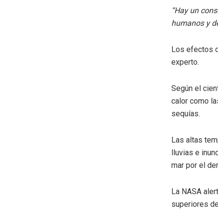
“Hay un cons
humanos y de
Los efectos d
experto.
Según el cient
calor como la
sequías.
Las altas tem
lluvias e inu
mar por el de
La NASA alert
superiores de