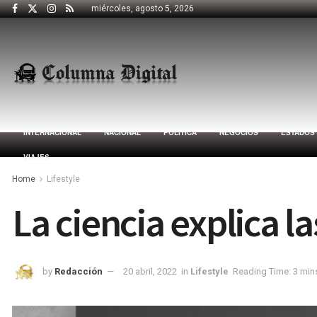
miércoles, agosto 5, 2026
INTERNACIONAL
NACIONAL
POLÍTICA
NEGOCIOS
ESTADOS
VIAJES
Home
Lifestyle
La ciencia explica 
by
Redacción
20 abril, 2022
in
Lifestyle
Reading Time: 3 min