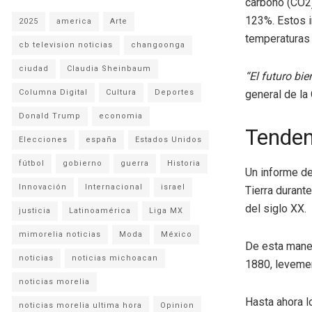
carbono (CO2)
123%. Estos i
2025
america
Arte
temperaturas
cb television noticias
changoonga
ciudad
Claudia Sheinbaum
“El futuro bi
Columna Digital
Cultura
Deportes
general de la
Donald Trump
economia
Tenden
Elecciones
españa
Estados Unidos
fútbol
gobierno
guerra
Historia
Un informe de
Innovación
Internacional
israel
Tierra durant
del siglo XX.
justicia
Latinoamérica
Liga MX
mimorelia noticias
Moda
México
De esta maner
noticias
noticias michoacan
1880, leveme
noticias morelia
Hasta ahora l
noticias morelia ultima hora
Opinion