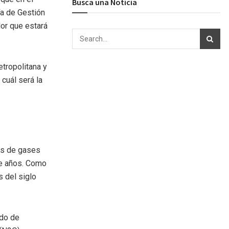
Busca una Noticia
ía de Gestión
lor que estará
etropolitana y
cuál será la
es de gases
de años. Como
s del siglo
ido de