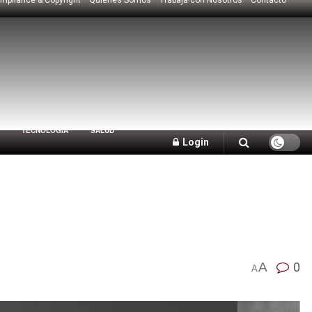
TECNOLOGÍA
SALUD
Login
A
0
A