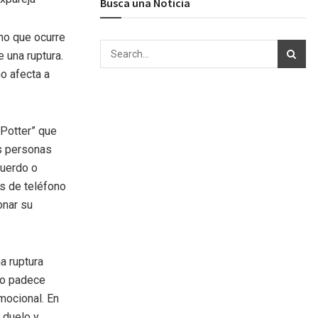
Busca una Noticia
no que ocurre
 una ruptura.
mo afecta a
 Potter” que
as personas
cuerdo o
os de teléfono
onar su
a ruptura
 lo padece
mocional. En
 duelo y