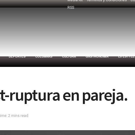
RSS
DEPORTES
COLUMNAS
CULTURA
GASTRONOMÍA
LIFESTYLE
t-ruptura en pareja.
ime: 2 mins read