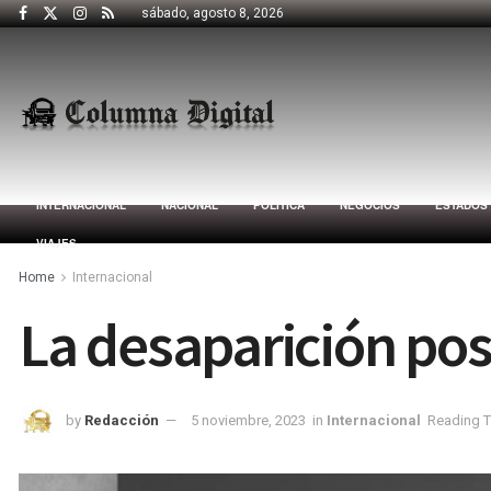
sábado, agosto 8, 2026
INTERNACIONAL
NACIONAL
POLÍTICA
NEGOCIOS
ESTADOS
VIAJES
Home
Internacional
La desaparición pos
by
Redacción
5 noviembre, 2023
in
Internacional
Reading T