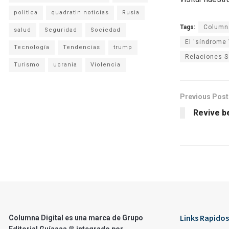
politica
quadratin noticias
Rusia
Tags:
Columna
salud
Seguridad
Sociedad
El 'síndrome
Tecnología
Tendencias
trump
Relaciones S
Turismo
ucrania
Violencia
Previous Post
Revive b
Links Rapidos
Columna Digital es una marca de Grupo
Editorial Guíaaaa ® integrado por