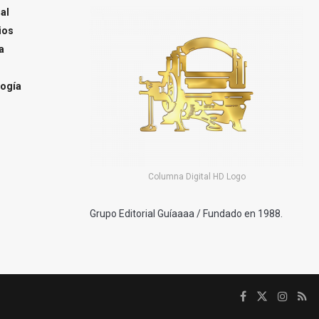
al
ios
a
ogía
Columna Digital HD Logo
Grupo Editorial Guíaaaa / Fundado en 1988.