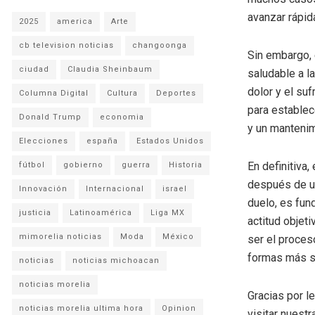
avanzar rápid
2025
america
Arte
cb television noticias
changoonga
Sin embargo, 
ciudad
Claudia Sheinbaum
saludable a la
dolor y el su
Columna Digital
Cultura
Deportes
para establec
Donald Trump
economia
y un mantenim
Elecciones
españa
Estados Unidos
En definitiva
fútbol
gobierno
guerra
Historia
después de un
Innovación
Internacional
israel
duelo, es fun
justicia
Latinoamérica
Liga MX
actitud objet
mimorelia noticias
Moda
México
ser el proces
formas más sa
noticias
noticias michoacan
noticias morelia
Gracias por l
noticias morelia ultima hora
Opinion
visitar nuestra