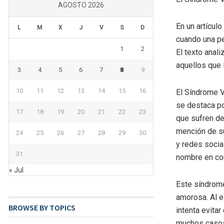
AGOSTO 2026
En un artícul
L
M
X
J
V
S
D
cuando una pe
1
2
El texto anal
aquellos que 
3
4
5
6
7
8
9
10
11
12
13
14
15
16
El Síndrome V
se destaca po
17
18
19
20
21
22
23
que sufren de
mención de su
24
25
26
27
28
29
30
y redes socia
31
nombre en co
« Jul
Este síndrome
amorosa. Al e
BROWSE BY TOPICS
intenta evita
muchos casos,