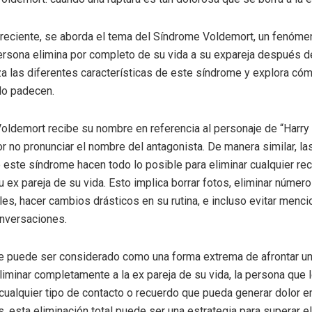
o reciente, se aborda el tema del Síndrome Voldemort, un fenóme
rsona elimina por completo de su vida a su expareja después de
iza las diferentes características de este síndrome y explora có
lo padecen.
oldemort recibe su nombre en referencia al personaje de “Harry
r no pronunciar el nombre del antagonista. De manera similar, l
 este síndrome hacen todo lo posible para eliminar cualquier re
 ex pareja de su vida. Esto implica borrar fotos, eliminar númer
les, hacer cambios drásticos en su rutina, e incluso evitar menci
nversaciones.
 puede ser considerado como una forma extrema de afrontar un
liminar completamente a la ex pareja de su vida, la persona que
r cualquier tipo de contacto o recuerdo que pueda generar dolor e
 esta eliminación total puede ser una estrategia para superar el