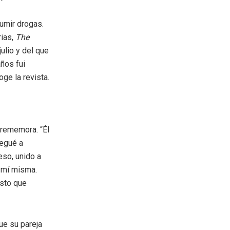
umir drogas.
rias,
The
julio y del que
años fui
ge la revista.
 rememora. “Él
legué a
so, unido a
e mí misma.
esto que
ue su pareja