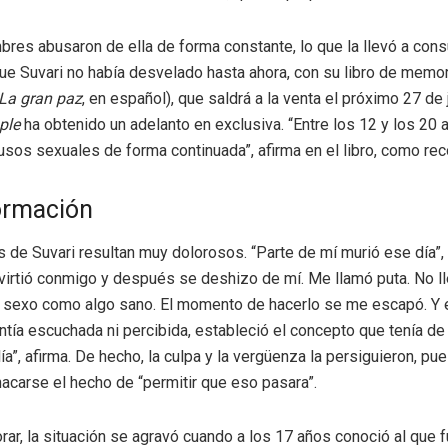
res abusaron de ella de forma constante, lo que la llevó a cons
que Suvari no había desvelado hasta ahora, con su libro de memo
La gran paz
, en español), que saldrá a la venta el próximo 27 de 
ple
ha obtenido un adelanto en exclusiva. “Entre los 12 y los 20 
usos sexuales de forma continuada”, afirma en el libro, como reco
ormación
 de Suvari resultan muy dolorosos. “Parte de mí murió ese día”,
virtió conmigo y después se deshizo de mí. Me llamó puta. No l
 sexo como algo sano. El momento de hacerlo se me escapó. Y e
tía escuchada ni percibida, estableció el concepto que tenía d
ía”, afirma. De hecho, la culpa y la vergüenza la persiguieron, pu
carse el hecho de “permitir que eso pasara”.
rar, la situación se agravó cuando a los 17 años conoció al que f