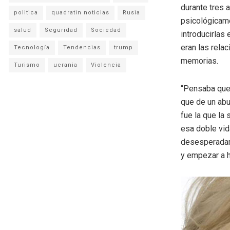
durante tres 
politica
quadratin noticias
Rusia
psicológicame
salud
Seguridad
Sociedad
introducirlas
eran las relac
Tecnología
Tendencias
trump
memorias.
Turismo
ucrania
Violencia
“Pensaba que 
que de un abu
fue la que la
esa doble vida
desesperadame
y empezar a h