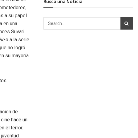
Busca una Noticia
prometedores,
as a su papel
a en una
onces Suvari
ie
o a la serie
que no logró
en su mayoría
pación de
 cine hace un
 el terror.
juventud.