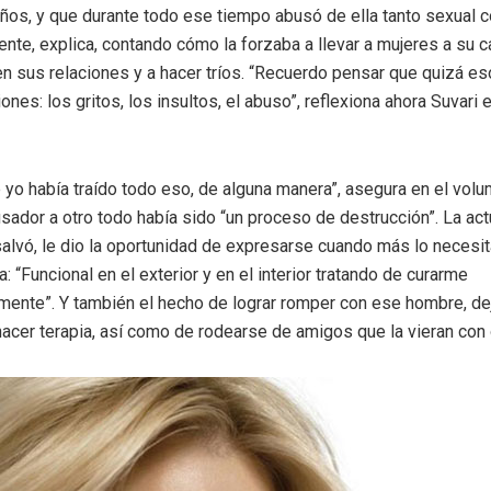
años, y que durante todo ese tiempo abusó de ella tanto sexual
nte, explica, contando cómo la forzaba a llevar a mujeres a su c
 en sus relaciones y a hacer tríos. “Recuerdo pensar que quizá es
iones: los gritos, los insultos, el abuso”, reflexiona ahora Suvari 
yo había traído todo eso, de alguna manera”, asegura en el vol
sador a otro todo había sido “un proceso de destrucción”. La actu
 salvó, le dio la oportunidad de expresarse cuando más lo necesita
: “Funcional en el exterior y en el interior tratando de curarme
nte”. Y también el hecho de lograr romper con ese hombre, dej
acer terapia, así como de rodearse de amigos que la vieran con 