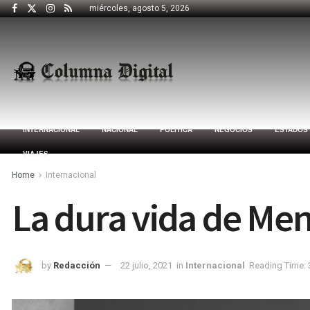
miércoles, agosto 5, 2026
INTERNACIONAL
NACIONAL
POLÍTICA
NEGOCIOS
ESTADOS
VIAJES
Home
Internacional
La dura vida de Men
by
Redacción
22 julio, 2021
in
Internacional
Reading Time: 