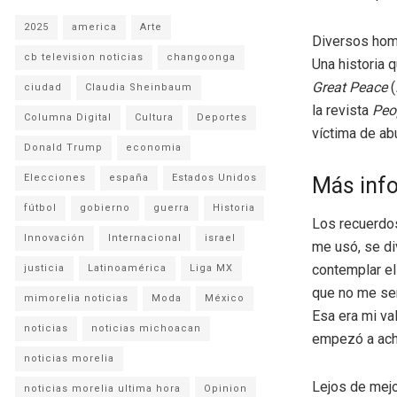
2025
america
Arte
Diversos homb
cb television noticias
changoonga
Una historia 
Great Peace
(
ciudad
Claudia Sheinbaum
la revista
Peo
Columna Digital
Cultura
Deportes
víctima de ab
Donald Trump
economia
Elecciones
españa
Estados Unidos
Más inf
fútbol
gobierno
guerra
Historia
Los recuerdos
Innovación
Internacional
israel
me usó, se di
contemplar el
justicia
Latinoamérica
Liga MX
que no me sen
mimorelia noticias
Moda
México
Esa era mi val
noticias
noticias michoacan
empezó a acha
noticias morelia
Lejos de mejo
noticias morelia ultima hora
Opinion