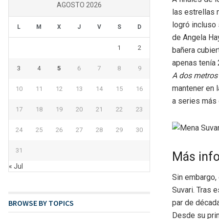
AGOSTO 2026
las estrellas
logró incluso
L
M
X
J
V
S
D
de Angela Ha
1
2
bañera cubiert
apenas tenía 
3
4
5
6
7
8
9
A dos metros 
mantener en l
10
11
12
13
14
15
16
a series más d
17
18
19
20
21
22
23
24
25
26
27
28
29
30
31
Más inf
« Jul
Sin embargo, 
Suvari. Tras 
BROWSE BY TOPICS
par de década
Desde su prim