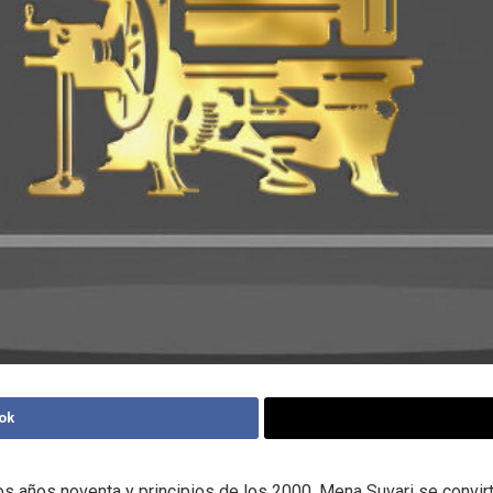
ok
los años noventa y principios de los 2000, Mena Suvari se convir