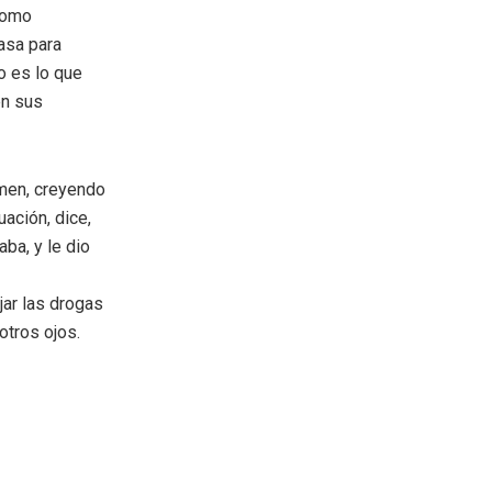
 como
asa para
o es lo que
en sus
umen, creyendo
ación, dice,
ba, y le dio
ar las drogas
otros ojos.