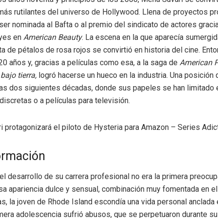
 más rutilantes del universo de Hollywood. Llena de proyectos 
 ser nominada al Bafta o al premio del sindicato de actores graci
yes en
American Beauty
. La escena en la que aparecía sumergid
a de pétalos de rosa rojos se convirtió en historia del cine. Ent
20 años y, gracias a películas como esa, a la saga de
American P
bajo tierra
,
logró hacerse un hueco en la industria. Una posición 
as dos siguientes décadas, donde sus papeles se han limitado 
iscretas o a películas para televisión.
ormación
el desarrollo de su carrera profesional no era la primera preocu
esa apariencia dulce y sensual, combinación muy fomentada en el
s, la joven de Rhode Island escondía una vida personal anclada en
era adolescencia sufrió abusos, que se perpetuaron durante su 