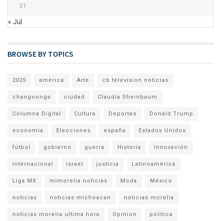
31
« Jul
BROWSE BY TOPICS
2025
america
Arte
cb television noticias
changoonga
ciudad
Claudia Sheinbaum
Columna Digital
Cultura
Deportes
Donald Trump
economia
Elecciones
españa
Estados Unidos
fútbol
gobierno
guerra
Historia
Innovación
Internacional
israel
justicia
Latinoamérica
Liga MX
mimorelia noticias
Moda
México
noticias
noticias michoacan
noticias morelia
noticias morelia ultima hora
Opinion
politica