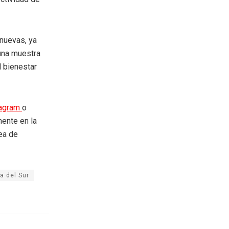
 nuevas, ya
una muestra
l bienestar
tagram
o
mente en la
rea de
a del Sur