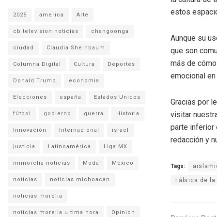
estos espacio
2025
america
Arte
cb television noticias
changoonga
Aunque su uso
ciudad
Claudia Sheinbaum
que son comu
más de cómo l
Columna Digital
Cultura
Deportes
emocional en
Donald Trump
economia
Elecciones
españa
Estados Unidos
Gracias por l
visitar nuestr
fútbol
gobierno
guerra
Historia
parte inferio
Innovación
Internacional
israel
redacción y n
justicia
Latinoamérica
Liga MX
mimorelia noticias
Moda
México
Tags:
aislami
noticias
noticias michoacan
Fábrica de la
noticias morelia
noticias morelia ultima hora
Opinion