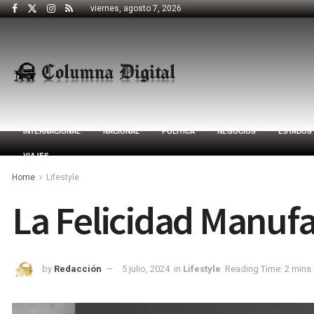
viernes, agosto 7, 2026
INTERNACIONAL
NACIONAL
POLÍTICA
NEGOCIOS
ESTADOS
VIAJES
Home
Lifestyle
La Felicidad Manufa
by
Redacción
5 julio, 2024
in
Lifestyle
Reading Time: 2 mins