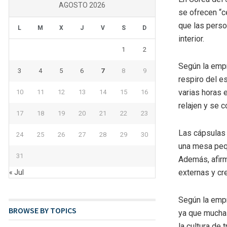
AGOSTO 2026
se ofrecen “c
que las perso
L
M
X
J
V
S
D
interior.
1
2
Según la empr
3
4
5
6
7
8
9
respiro del e
varias horas 
10
11
12
13
14
15
16
relajen y se 
17
18
19
20
21
22
23
Las cápsulas 
24
25
26
27
28
29
30
una mesa pequ
31
Además, afirm
externas y cr
« Jul
Según la empr
BROWSE BY TOPICS
ya que muchas
la cultura de 