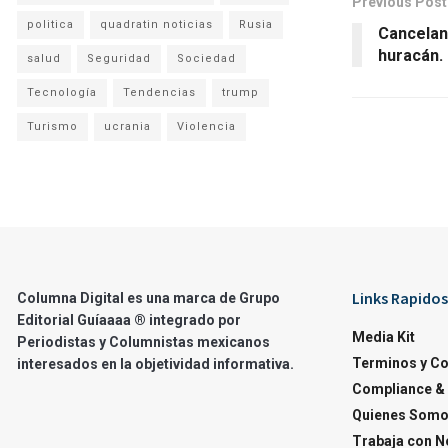
Previous Post
politica
quadratin noticias
Rusia
Cancelan
huracán.
salud
Seguridad
Sociedad
Tecnología
Tendencias
trump
Turismo
ucrania
Violencia
Links Rapidos
Columna Digital es una marca de Grupo
Editorial Guíaaaa ® integrado por
Media Kit
Periodistas y Columnistas mexicanos
Terminos y C
interesados en la objetividad informativa.
Compliance & 
Quienes Som
Trabaja con N