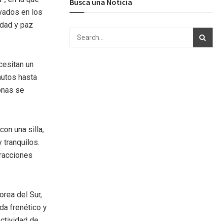
Busca una Noticia
vados en los
idad y paz
cesitan un
nutos hasta
onas se
on una silla,
 tranquilos.
tracciones
orea del Sur,
da frenético y
ectividad de