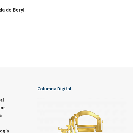
da de Beryl.
Columna Digital
al
ios
a
ogía