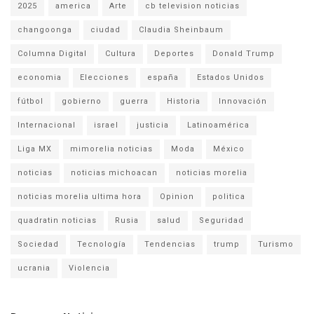
2025
america
Arte
cb television noticias
changoonga
ciudad
Claudia Sheinbaum
Columna Digital
Cultura
Deportes
Donald Trump
economia
Elecciones
españa
Estados Unidos
fútbol
gobierno
guerra
Historia
Innovación
Internacional
israel
justicia
Latinoamérica
Liga MX
mimorelia noticias
Moda
México
noticias
noticias michoacan
noticias morelia
noticias morelia ultima hora
Opinion
politica
quadratin noticias
Rusia
salud
Seguridad
Sociedad
Tecnología
Tendencias
trump
Turismo
ucrania
Violencia