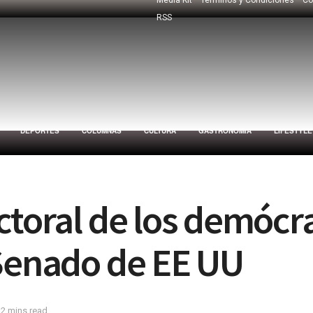
RSS
DEPORTES
COLUMNAS
CULTURA
GASTRONOMÍA
LIFESTYLE
ctoral de los demócr
 Senado de EE UU
 2 mins read