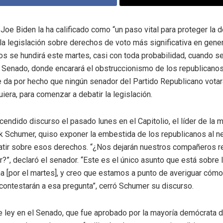
 Joe Biden la ha calificado como “un paso vital para proteger la 
la legislación sobre derechos de voto más significativa en gene
s se hundirá este martes, casi con toda probabilidad, cuando se
l Senado, donde encarará el obstruccionismo de los republicano
e da por hecho que ningún senador del Partido Republicano vota
uiera, para comenzar a debatir la legislación.
cendido discurso el pasado lunes en el Capitolio, el líder de la m
 Schumer, quiso exponer la embestida de los republicanos al n
atir sobre esos derechos. “¿Nos dejarán nuestros compañeros r
?”, declaró el senador. “Este es el único asunto que está sobre
a [por el martes], y creo que estamos a punto de averiguar cóm
contestarán a esa pregunta”, cerró Schumer su discurso.
e ley en el Senado, que fue aprobado por la mayoría demócrata 