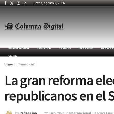
jueves, agosto 6, 2026
INTERNACIONAL
NACIONAL
POLÍTICA
NEGOCIOS
ESTADOS
VIAJES
Home
Internacional
La gran reforma ele
republicanos en el
by
Redacción
22 junio, 2021
in
Internacional
Reading Time: