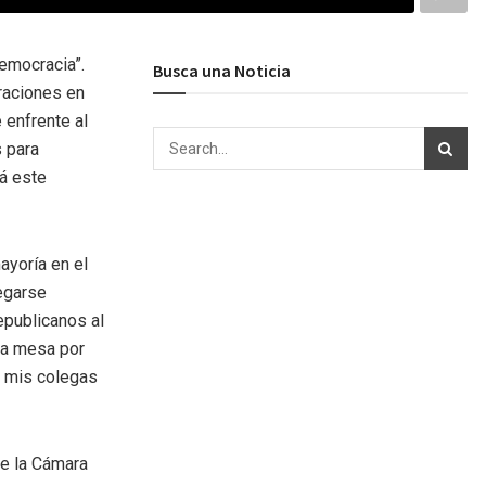
democracia”.
Busca una Noticia
raciones en
 enfrente al
s para
rá este
ayoría en el
egarse
epublicanos al
 la mesa por
o mis colegas
de la Cámara