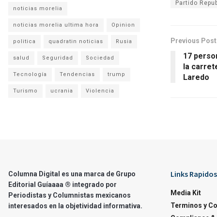
Partido Repu
noticias morelia
noticias morelia ultima hora
Opinion
Previous Post
politica
quadratin noticias
Rusia
17 perso
salud
Seguridad
Sociedad
la carre
Tecnología
Tendencias
trump
Laredo
Turismo
ucrania
Violencia
Links Rapidos
Columna Digital es una marca de Grupo
Editorial Guíaaaa ® integrado por
Media Kit
Periodistas y Columnistas mexicanos
Terminos y C
interesados en la objetividad informativa.