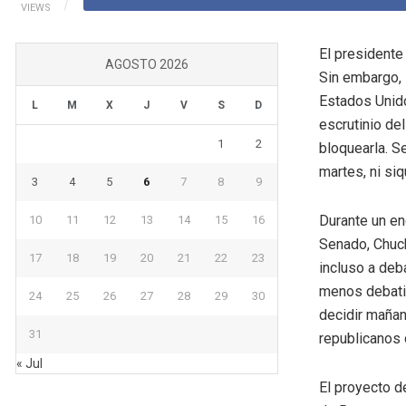
VIEWS
El presidente
AGOSTO 2026
Sin embargo, 
Estados Unido
L
M
X
J
V
S
D
escrutinio de
1
2
bloquearla. S
martes, ni siq
3
4
5
6
7
8
9
Durante un en
10
11
12
13
14
15
16
Senado, Chuck
17
18
19
20
21
22
23
incluso a deb
menos debatir
24
25
26
27
28
29
30
decidir mañan
31
republicanos 
« Jul
El proyecto d