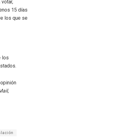
 votar,
menos 15 días
bre los que se
 los
Estados.
 opinión
Mail
,
slación