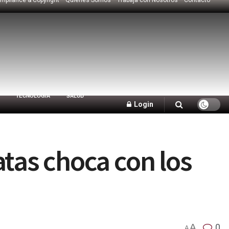
TECNOLOGÍA
SALUD
Login
atas choca con los
A
0
A