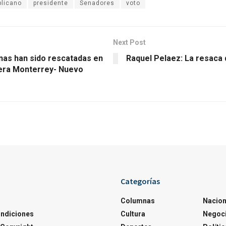
blicano
presidente
Senadores
voto
Next Post
nas han sido rescatadas en
Raquel Pelaez: La resaca 
tera Monterrey- Nuevo
Categorías
Columnas
Nacion
ondiciones
Cultura
Negoc