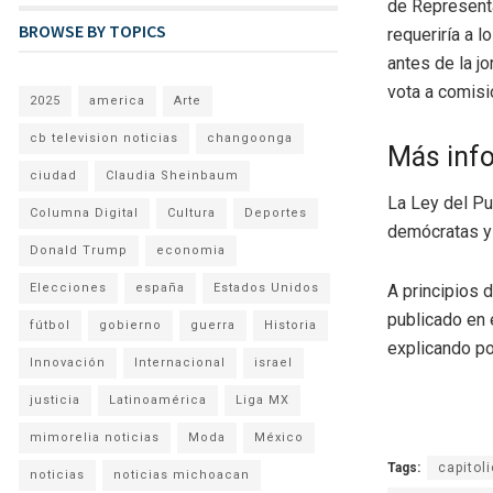
de Representa
BROWSE BY TOPICS
requeriría a 
antes de la jo
vota a comisio
2025
america
Arte
cb television noticias
changoonga
Más inf
ciudad
Claudia Sheinbaum
La Ley del Pu
Columna Digital
Cultura
Deportes
demócratas y 
Donald Trump
economia
Elecciones
españa
Estados Unidos
A principios 
publicado en e
fútbol
gobierno
guerra
Historia
explicando po
Innovación
Internacional
israel
justicia
Latinoamérica
Liga MX
mimorelia noticias
Moda
México
Tags:
capitoli
noticias
noticias michoacan