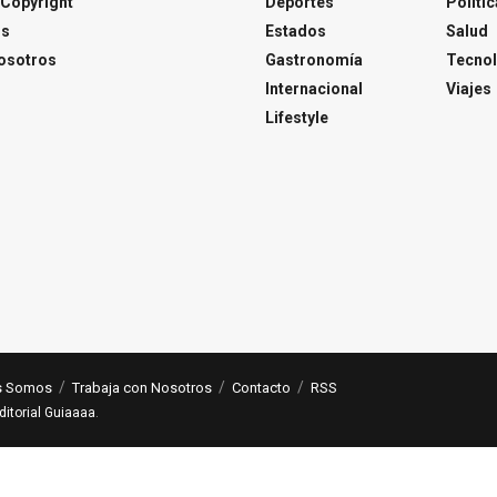
Copyright
Deportes
Polític
os
Estados
Salud
osotros
Gastronomía
Tecnol
Internacional
Viajes
Lifestyle
s Somos
Trabaja con Nosotros
Contacto
RSS
ditorial Guiaaaa
.