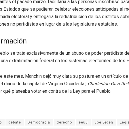
ntes el pasado marzo, facilitaría a las personas inscribirse para
los Estados que se pudieran celebrar elecciones anticipadas al 
rnada electoral y entregaría la redistribución de los distritos so
nes no partidistas en lugar de a las legislaturas estatales.
ormación
eblo se trata exclusivamente de un abuso de poder partidista de
una extralimitación federal en los sistemas electorales de los 
de este mes, Manchin dejó muy clara su postura en un artículo de
l diario de la capital de Virginia Occidental,
Charleston Gazette-
r qué planeaba votar en contra de la Ley para el Pueblo.
o
debate
Democracia
derecho
eeuu
Joe Biden
Legi