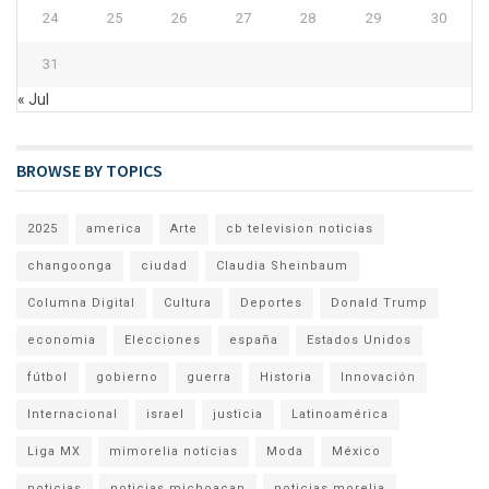
24
25
26
27
28
29
30
31
« Jul
BROWSE BY TOPICS
2025
america
Arte
cb television noticias
changoonga
ciudad
Claudia Sheinbaum
Columna Digital
Cultura
Deportes
Donald Trump
economia
Elecciones
españa
Estados Unidos
fútbol
gobierno
guerra
Historia
Innovación
Internacional
israel
justicia
Latinoamérica
Liga MX
mimorelia noticias
Moda
México
noticias
noticias michoacan
noticias morelia