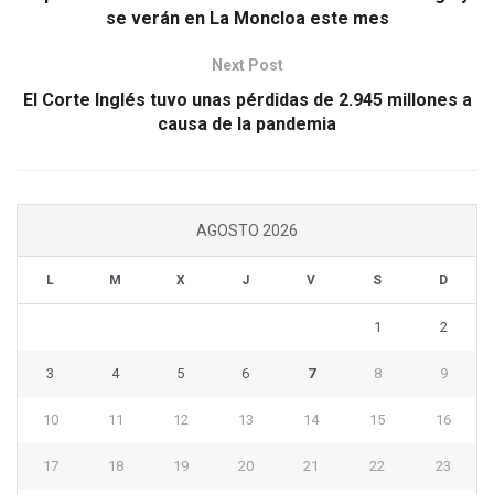
se verán en La Moncloa este mes
Next Post
El Corte Inglés tuvo unas pérdidas de 2.945 millones a
causa de la pandemia
AGOSTO 2026
L
M
X
J
V
S
D
1
2
3
4
5
6
7
8
9
10
11
12
13
14
15
16
17
18
19
20
21
22
23