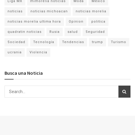
Liga MX
mimorelia noticias
Moda
México
noticias
noticias michoacan
noticias morelia
noticias morelia ultima hora
Opinion
politica
quadratin noticias
Rusia
salud
Seguridad
Sociedad
Tecnología
Tendencias
trump
Turismo
ucrania
Violencia
Busca una Noticia