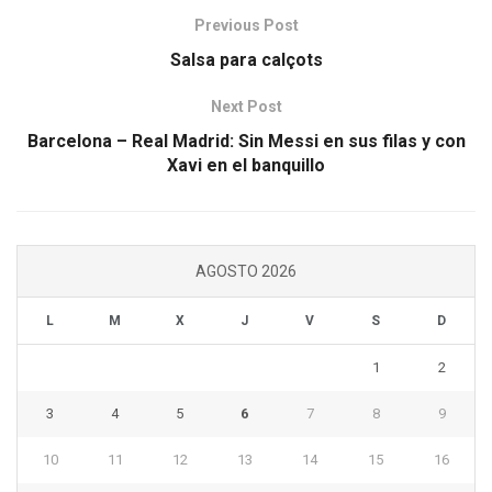
Previous Post
Salsa para calçots
Next Post
Barcelona – Real Madrid: Sin Messi en sus filas y con
Xavi en el banquillo
AGOSTO 2026
L
M
X
J
V
S
D
1
2
3
4
5
6
7
8
9
10
11
12
13
14
15
16