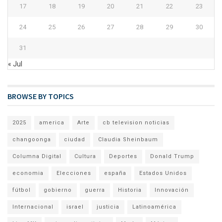
17
18
19
20
21
22
23
24
25
26
27
28
29
30
31
« Jul
BROWSE BY TOPICS
2025
america
Arte
cb television noticias
changoonga
ciudad
Claudia Sheinbaum
Columna Digital
Cultura
Deportes
Donald Trump
economia
Elecciones
españa
Estados Unidos
fútbol
gobierno
guerra
Historia
Innovación
Internacional
israel
justicia
Latinoamérica