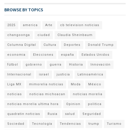
BROWSE BY TOPICS
2025
america
Arte
cb television noticias
changoonga
ciudad
Claudia Sheinbaum
Columna Digital
Cultura
Deportes
Donald Trump
economia
Elecciones
españa
Estados Unidos
fútbol
gobierno
guerra
Historia
Innovación
Internacional
israel
justicia
Latinoamérica
Liga MX
mimorelia noticias
Moda
México
noticias
noticias michoacan
noticias morelia
noticias morelia ultima hora
Opinion
politica
quadratin noticias
Rusia
salud
Seguridad
Sociedad
Tecnología
Tendencias
trump
Turismo