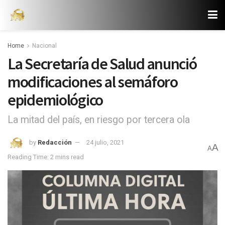
Home
Nacional
La Secretaría de Salud anunció
modificaciones al semáforo
epidemiológico
La mitad del país, en riesgo por tercera ola
by
Redacción
24 julio, 2021
A
A
Reading Time: 2 mins read