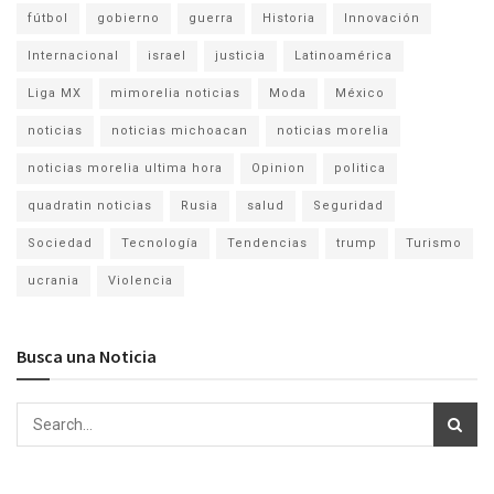
fútbol
gobierno
guerra
Historia
Innovación
Internacional
israel
justicia
Latinoamérica
Liga MX
mimorelia noticias
Moda
México
noticias
noticias michoacan
noticias morelia
noticias morelia ultima hora
Opinion
politica
quadratin noticias
Rusia
salud
Seguridad
Sociedad
Tecnología
Tendencias
trump
Turismo
ucrania
Violencia
Busca una Noticia