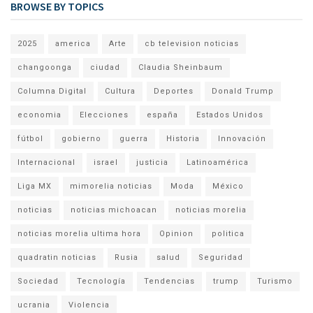
BROWSE BY TOPICS
2025
america
Arte
cb television noticias
changoonga
ciudad
Claudia Sheinbaum
Columna Digital
Cultura
Deportes
Donald Trump
economia
Elecciones
españa
Estados Unidos
fútbol
gobierno
guerra
Historia
Innovación
Internacional
israel
justicia
Latinoamérica
Liga MX
mimorelia noticias
Moda
México
noticias
noticias michoacan
noticias morelia
noticias morelia ultima hora
Opinion
politica
quadratin noticias
Rusia
salud
Seguridad
Sociedad
Tecnología
Tendencias
trump
Turismo
ucrania
Violencia