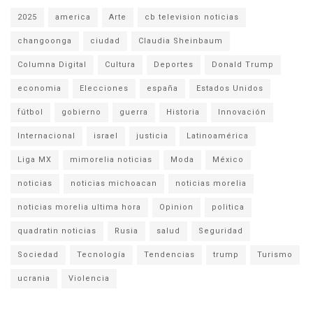
2025
america
Arte
cb television noticias
changoonga
ciudad
Claudia Sheinbaum
Columna Digital
Cultura
Deportes
Donald Trump
economia
Elecciones
españa
Estados Unidos
fútbol
gobierno
guerra
Historia
Innovación
Internacional
israel
justicia
Latinoamérica
Liga MX
mimorelia noticias
Moda
México
noticias
noticias michoacan
noticias morelia
noticias morelia ultima hora
Opinion
politica
quadratin noticias
Rusia
salud
Seguridad
Sociedad
Tecnología
Tendencias
trump
Turismo
ucrania
Violencia