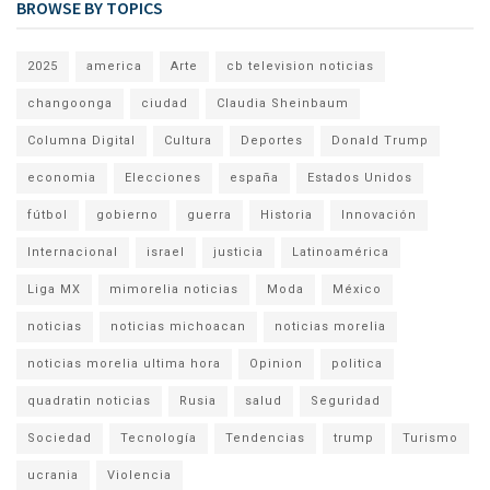
BROWSE BY TOPICS
2025
america
Arte
cb television noticias
changoonga
ciudad
Claudia Sheinbaum
Columna Digital
Cultura
Deportes
Donald Trump
economia
Elecciones
españa
Estados Unidos
fútbol
gobierno
guerra
Historia
Innovación
Internacional
israel
justicia
Latinoamérica
Liga MX
mimorelia noticias
Moda
México
noticias
noticias michoacan
noticias morelia
noticias morelia ultima hora
Opinion
politica
quadratin noticias
Rusia
salud
Seguridad
Sociedad
Tecnología
Tendencias
trump
Turismo
ucrania
Violencia