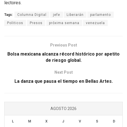
lectores.
Tags:
Columna Digital
jefe
Liberarán
parlamento
Politicos
Presos
próxima semana
venezuela
Previous Post
Bolsa mexicana alcanza récord histórico por apetito
de riesgo global.
Next Post
La danza que pausa el tiempo en Bellas Artes.
AGOSTO 2026
L
M
X
J
V
S
D