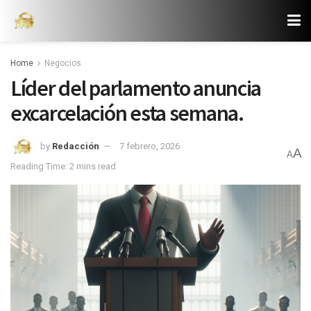
Home
Negocios
Líder del parlamento anuncia
excarcelación esta semana.
by
Redacción
7 febrero, 2026
A
A
Reading Time: 2 mins read