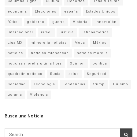
Columna Digital
Cultura
Deportes
Donald Trump
economia
Elecciones
españa
Estados Unidos
fútbol
gobierno
guerra
Historia
Innovación
Internacional
israel
justicia
Latinoamérica
Liga MX
mimorelia noticias
Moda
México
noticias
noticias michoacan
noticias morelia
noticias morelia ultima hora
Opinion
politica
quadratin noticias
Rusia
salud
Seguridad
Sociedad
Tecnología
Tendencias
trump
Turismo
ucrania
Violencia
Busca una Noticia