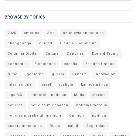
BROWSE BY TOPICS
2025
america
Arte
cb television noticias
changoonga
ciudad
Claudia Sheinbaum
Columna Digital
Cultura
Deportes
Donald Trump
economia
Elecciones
españa
Estados Unidos
fútbol
gobierno
guerra
Historia
Innovación
Internacional
israel
justicia
Latinoamérica
Liga MX
mimorelia noticias
Moda
México
noticias
noticias michoacan
noticias morelia
noticias morelia ultima hora
Opinion
politica
quadratin noticias
Rusia
salud
Seguridad