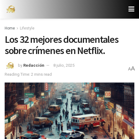
Home
Lifestyle
Los 32 mejores documentales
sobre crímenes en Netflix.
by
Redacción
8 julio, 2025
A
A
Reading Time: 2 mins read