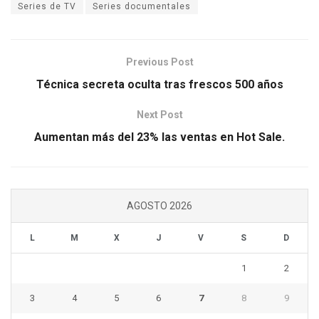
Series de TV
Series documentales
Previous Post
Técnica secreta oculta tras frescos 500 años
Next Post
Aumentan más del 23% las ventas en Hot Sale.
AGOSTO 2026
L
M
X
J
V
S
D
1
2
3
4
5
6
7
8
9