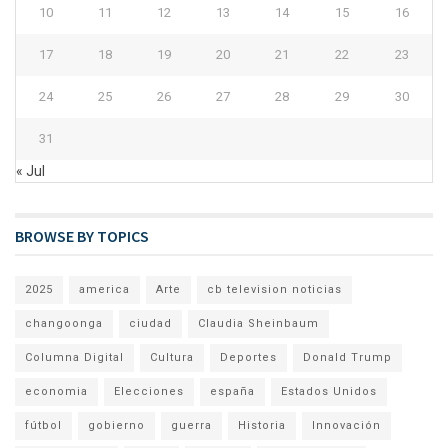
10
11
12
13
14
15
16
17
18
19
20
21
22
23
24
25
26
27
28
29
30
31
« Jul
BROWSE BY TOPICS
2025
america
Arte
cb television noticias
changoonga
ciudad
Claudia Sheinbaum
Columna Digital
Cultura
Deportes
Donald Trump
economia
Elecciones
españa
Estados Unidos
fútbol
gobierno
guerra
Historia
Innovación