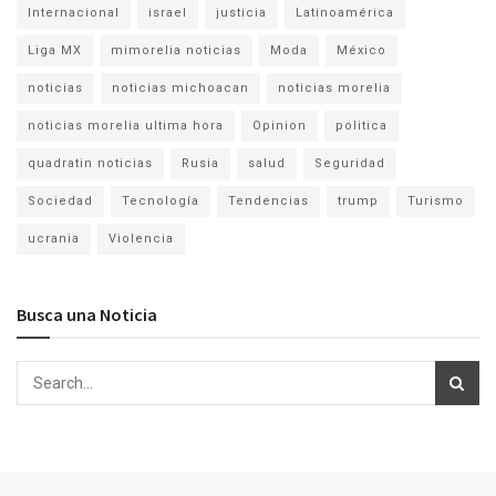
Internacional
israel
justicia
Latinoamérica
Liga MX
mimorelia noticias
Moda
México
noticias
noticias michoacan
noticias morelia
noticias morelia ultima hora
Opinion
politica
quadratin noticias
Rusia
salud
Seguridad
Sociedad
Tecnología
Tendencias
trump
Turismo
ucrania
Violencia
Busca una Noticia