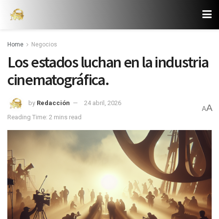
Home
Negocios
Los estados luchan en la industria
cinematográfica.
by
Redacción
24 abril, 2026
A
A
Reading Time: 2 mins read