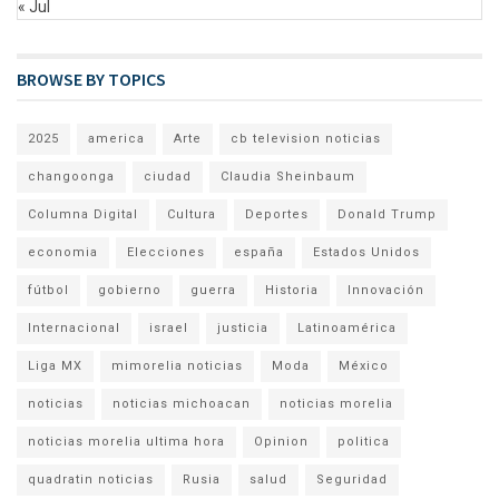
« Jul
BROWSE BY TOPICS
2025
america
Arte
cb television noticias
changoonga
ciudad
Claudia Sheinbaum
Columna Digital
Cultura
Deportes
Donald Trump
economia
Elecciones
españa
Estados Unidos
fútbol
gobierno
guerra
Historia
Innovación
Internacional
israel
justicia
Latinoamérica
Liga MX
mimorelia noticias
Moda
México
noticias
noticias michoacan
noticias morelia
noticias morelia ultima hora
Opinion
politica
quadratin noticias
Rusia
salud
Seguridad