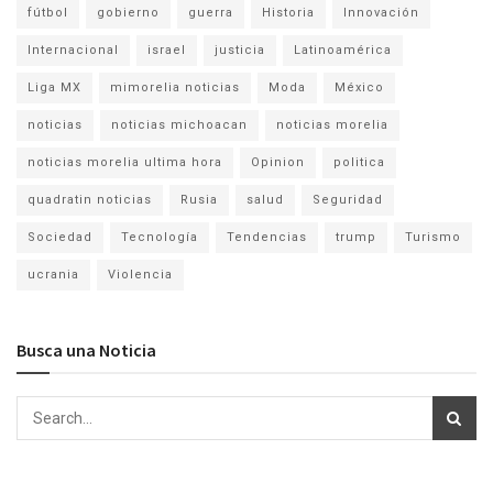
fútbol
gobierno
guerra
Historia
Innovación
Internacional
israel
justicia
Latinoamérica
Liga MX
mimorelia noticias
Moda
México
noticias
noticias michoacan
noticias morelia
noticias morelia ultima hora
Opinion
politica
quadratin noticias
Rusia
salud
Seguridad
Sociedad
Tecnología
Tendencias
trump
Turismo
ucrania
Violencia
Busca una Noticia