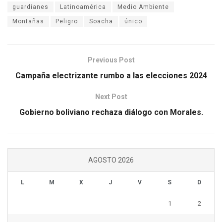
guardianes
Latinoamérica
Medio Ambiente
Montañas
Peligro
Soacha
único
Previous Post
Campaña electrizante rumbo a las elecciones 2024
Next Post
Gobierno boliviano rechaza diálogo con Morales.
AGOSTO 2026
L
M
X
J
V
S
D
1
2