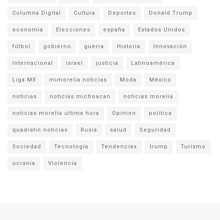
Columna Digital
Cultura
Deportes
Donald Trump
economia
Elecciones
españa
Estados Unidos
fútbol
gobierno
guerra
Historia
Innovación
Internacional
israel
justicia
Latinoamérica
Liga MX
mimorelia noticias
Moda
México
noticias
noticias michoacan
noticias morelia
noticias morelia ultima hora
Opinion
politica
quadratin noticias
Rusia
salud
Seguridad
Sociedad
Tecnología
Tendencias
trump
Turismo
ucrania
Violencia