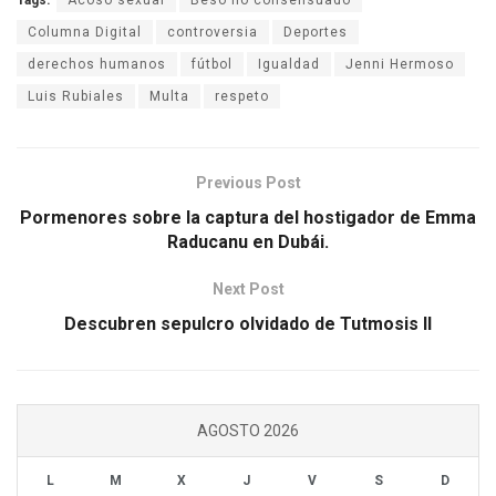
Tags:
Acoso sexual
Beso no consensuado
Columna Digital
controversia
Deportes
derechos humanos
fútbol
Igualdad
Jenni Hermoso
Luis Rubiales
Multa
respeto
Previous Post
Pormenores sobre la captura del hostigador de Emma
Raducanu en Dubái.
Next Post
Descubren sepulcro olvidado de Tutmosis II
AGOSTO 2026
L
M
X
J
V
S
D