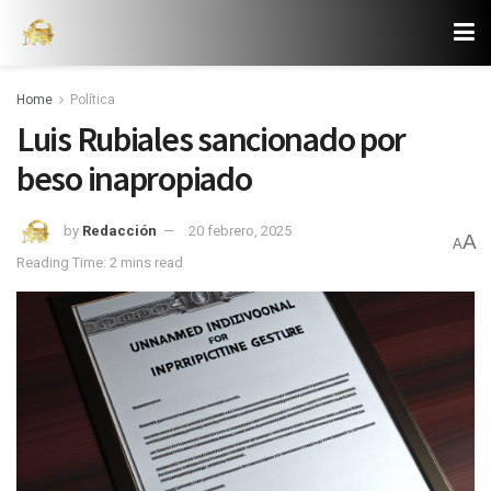
Home
Política
Luis Rubiales sancionado por
beso inapropiado
by
Redacción
20 febrero, 2025
A
A
Reading Time: 2 mins read