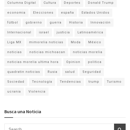
Columna Digital
Cultura
Deportes
Donald Trump
economia
Elecciones
españa
Estados Unidos
fútbol
gobierno
guerra
Historia
Innovación
Internacional
israel
justicia
Latinoamérica
Liga MX
mimorelia noticias
Moda
México
noticias
noticias michoacan
noticias morelia
noticias morelia ultima hora
Opinion
politica
quadratin noticias
Rusia
salud
Seguridad
Sociedad
Tecnología
Tendencias
trump
Turismo
ucrania
Violencia
Busca una Noticia