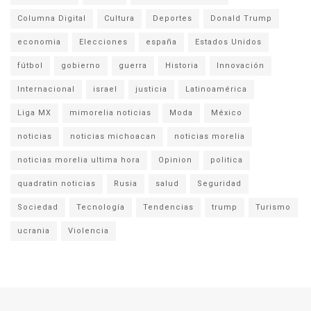
Columna Digital
Cultura
Deportes
Donald Trump
economia
Elecciones
españa
Estados Unidos
fútbol
gobierno
guerra
Historia
Innovación
Internacional
israel
justicia
Latinoamérica
Liga MX
mimorelia noticias
Moda
México
noticias
noticias michoacan
noticias morelia
noticias morelia ultima hora
Opinion
politica
quadratin noticias
Rusia
salud
Seguridad
Sociedad
Tecnología
Tendencias
trump
Turismo
ucrania
Violencia