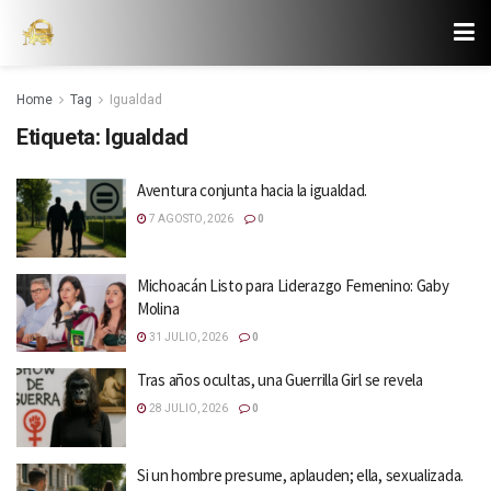
Home
Tag
Igualdad
Etiqueta:
Igualdad
Aventura conjunta hacia la igualdad.
7 AGOSTO, 2026
0
Michoacán Listo para Liderazgo Femenino: Gaby
Molina
31 JULIO, 2026
0
Tras años ocultas, una Guerrilla Girl se revela
28 JULIO, 2026
0
Si un hombre presume, aplauden; ella, sexualizada.