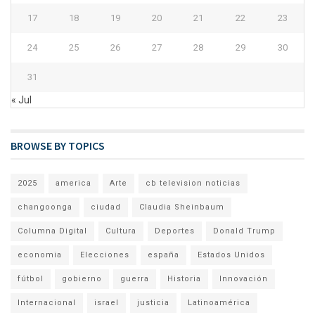
17
18
19
20
21
22
23
24
25
26
27
28
29
30
31
« Jul
BROWSE BY TOPICS
2025
america
Arte
cb television noticias
changoonga
ciudad
Claudia Sheinbaum
Columna Digital
Cultura
Deportes
Donald Trump
economia
Elecciones
españa
Estados Unidos
fútbol
gobierno
guerra
Historia
Innovación
Internacional
israel
justicia
Latinoamérica