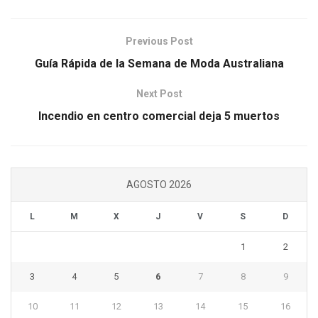
Previous Post
Guía Rápida de la Semana de Moda Australiana
Next Post
Incendio en centro comercial deja 5 muertos
AGOSTO 2026
L
M
X
J
V
S
D
1
2
3
4
5
6
7
8
9
10
11
12
13
14
15
16