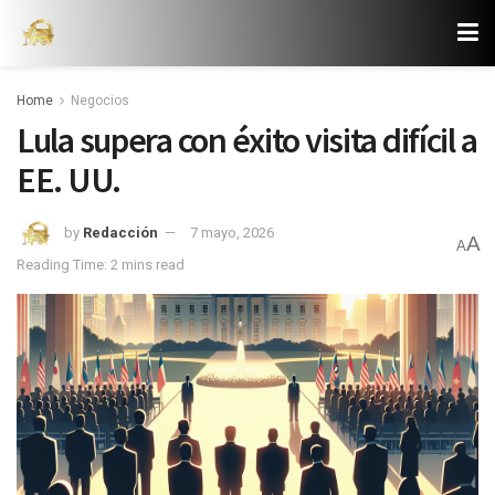
Home
Negocios
Lula supera con éxito visita difícil a
EE. UU.
by
Redacción
7 mayo, 2026
A
A
Reading Time: 2 mins read