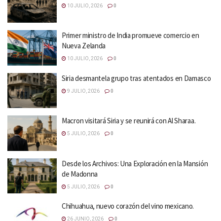
10 JULIO, 2026
0
Primer ministro de India promueve comercio en
Nueva Zelanda
10 JULIO, 2026
0
Siria desmantela grupo tras atentados en Damasco
9 JULIO, 2026
0
Macron visitará Siria y se reunirá con Al Sharaa.
5 JULIO, 2026
0
Desde los Archivos: Una Exploración en la Mansión
de Madonna
5 JULIO, 2026
0
Chihuahua, nuevo corazón del vino mexicano.
26 JUNIO, 2026
0