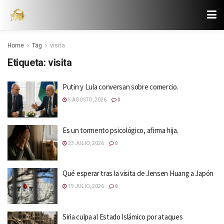
Home
Tag
visita
Etiqueta:
visita
Putin y Lula conversan sobre comercio.
5 AGOSTO, 2026
0
Es un tormento psicológico, afirma hija.
23 JULIO, 2026
0
Qué esperar tras la visita de Jensen Huang a Japón
19 JULIO, 2026
0
Siria culpa al Estado Islámico por ataques