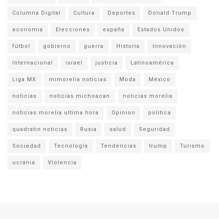
Columna Digital
Cultura
Deportes
Donald Trump
economia
Elecciones
españa
Estados Unidos
fútbol
gobierno
guerra
Historia
Innovación
Internacional
israel
justicia
Latinoamérica
Liga MX
mimorelia noticias
Moda
México
noticias
noticias michoacan
noticias morelia
noticias morelia ultima hora
Opinion
politica
quadratin noticias
Rusia
salud
Seguridad
Sociedad
Tecnología
Tendencias
trump
Turismo
ucrania
Violencia