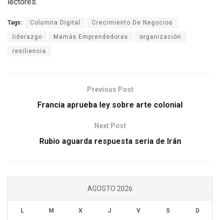
lectores.
Tags:
Columna Digital
Crecimiento De Negocios
liderazgo
Mamás Emprendedoras
organización
resiliencia
Previous Post
Francia aprueba ley sobre arte colonial
Next Post
Rubio aguarda respuesta seria de Irán
AGOSTO 2026
L
M
X
J
V
S
D