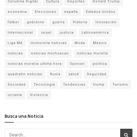
Columna Digital
Cultura
Deportes
Donald Trump
economia
Elecciones
españa
Estados Unidos
fútbol
gobierno
guerra
Historia
Innovación
Internacional
israel
justicia
Latinoamérica
Liga MX
mimorelia noticias
Moda
México
noticias
noticias michoacan
noticias morelia
noticias morelia ultima hora
Opinion
politica
quadratin noticias
Rusia
salud
Seguridad
Sociedad
Tecnología
Tendencias
trump
Turismo
ucrania
Violencia
Busca una Noticia