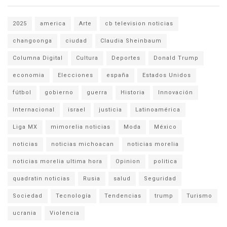
2025
america
Arte
cb television noticias
changoonga
ciudad
Claudia Sheinbaum
Columna Digital
Cultura
Deportes
Donald Trump
economia
Elecciones
españa
Estados Unidos
fútbol
gobierno
guerra
Historia
Innovación
Internacional
israel
justicia
Latinoamérica
Liga MX
mimorelia noticias
Moda
México
noticias
noticias michoacan
noticias morelia
noticias morelia ultima hora
Opinion
politica
quadratin noticias
Rusia
salud
Seguridad
Sociedad
Tecnología
Tendencias
trump
Turismo
ucrania
Violencia