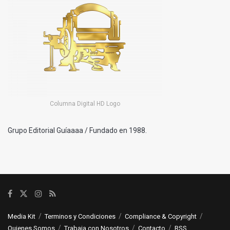
Columna Digital HD Logo
Grupo Editorial Guíaaaa / Fundado en 1988.
Media Kit
Terminos y Condiciones
Compliance & Copyright
Quienes Somos
Trabaja con Nosotros
Contacto
RSS