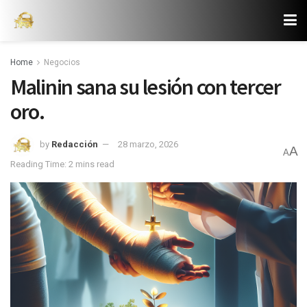
Home
Negocios
Malinin sana su lesión con tercer
oro.
by
Redacción
28 marzo, 2026
A
A
Reading Time: 2 mins read