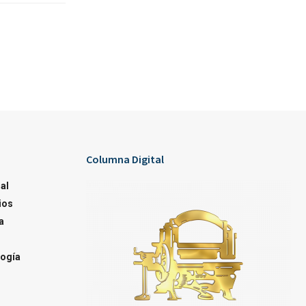
Columna Digital
al
ios
a
ogía