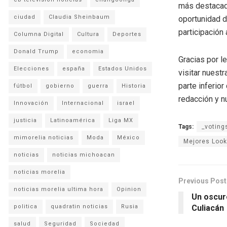
más destacado
ciudad
Claudia Sheinbaum
oportunidad de
participación 
Columna Digital
Cultura
Deportes
Donald Trump
economia
Gracias por l
Elecciones
españa
Estados Unidos
visitar nuestr
parte inferio
fútbol
gobierno
guerra
Historia
redacción y n
Innovación
Internacional
israel
justicia
Latinoamérica
Liga MX
Tags:
_voting
mimorelia noticias
Moda
México
Mejores Loo
noticias
noticias michoacan
noticias morelia
Previous Post
noticias morelia ultima hora
Opinion
Un oscur
politica
quadratin noticias
Rusia
Culiacán
salud
Seguridad
Sociedad