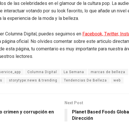
s de las celebridades en el glamour de la cultura pop. La audien
 interactuar votando por su look favorito, lo que añade un nivel 
a la experiencia de la moda y la belleza.
eer Columna Digital, puedes seguirnos en
Facebook,
Twitter,
Ins
a página oficial. No olvides comentar sobre este articulo directa
r de esta página, tu comentario es muy importante para nuestra á
uestros lectores.
service_app
Columna Digital
La Semana
marcas de belleza
ks
storytype:news & trending
Tendencias De Belleza
web
Next Post
o crimen y corrupción en
Planet Based Foods Global
Dirección