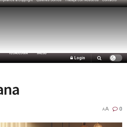
TECNOLOGÍA
SALUD
Login
mana
A
0
A