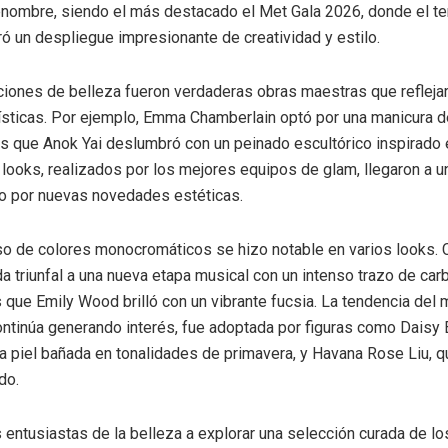
enombre, siendo el más destacado el Met Gala 2026, donde el t
iró un despliegue impresionante de creatividad y estilo.
iones de belleza fueron verdaderas obras maestras que refleja
tísticas. Por ejemplo, Emma Chamberlain optó por una manicura de
s que Anok Yai deslumbró con un peinado escultórico inspirado 
 looks, realizados por los mejores equipos de glam, llegaron a un
o por nuevas novedades estéticas.
o de colores monocromáticos se hizo notable en varios looks. 
da triunfal a una nueva etapa musical con un intenso trazo de ca
s que Emily Wood brilló con un vibrante fucsia. La tendencia del 
ontinúa generando interés, fue adoptada por figuras como Daisy
na piel bañada en tonalidades de primavera, y Havana Rose Liu, q
do.
os entusiastas de la belleza a explorar una selección curada de 