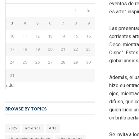
eventos de r
1
2
es arte” insp
3
4
5
6
7
8
9
Las presentac
corrientes ar
10
11
12
13
14
15
16
Deco, mientra
17
18
19
20
21
22
23
Cisne”. Estos
global ansios
24
25
26
27
28
29
30
31
Además, el us
hizo su entra
« Jul
ojos, mientra
difuso, que c
BROWSE BY TOPICS
quien lució u
un brillo perla
2025
america
Arte
Se invita a l
cb television noticias
changoonga