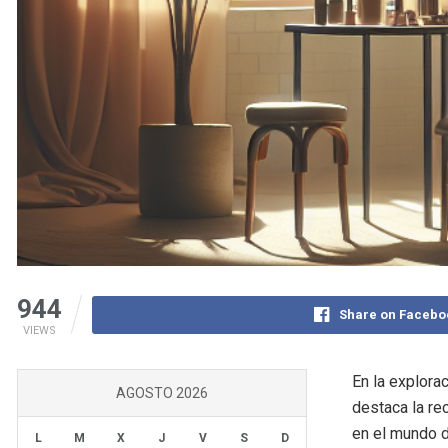
944
Share on Facebo
VIEWS
En la explora
AGOSTO 2026
destaca la re
en el mundo d
L
M
X
J
V
S
D