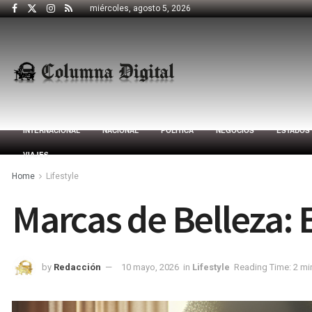
miércoles, agosto 5, 2026
INTERNACIONAL
NACIONAL
POLÍTICA
NEGOCIOS
ESTADOS
VIAJES
Home
Lifestyle
Marcas de Belleza: 
by
Redacción
10 mayo, 2026
in
Lifestyle
Reading Time: 2 mi