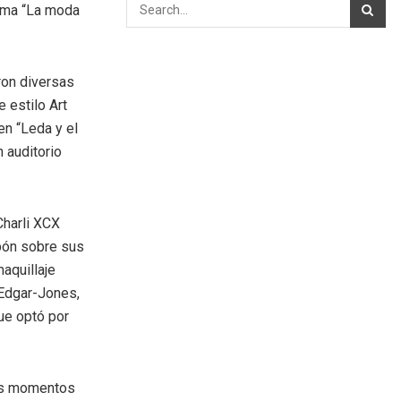
ema “La moda
ron diversas
 estilo Art
en “Leda y el
 auditorio
Charli XCX
rbón sobre sus
maquillaje
 Edgar-Jones,
ue optó por
los momentos