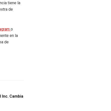
cia tiene la
extra de
tagram
o
mente en la
rea de
 Inc. Cambia