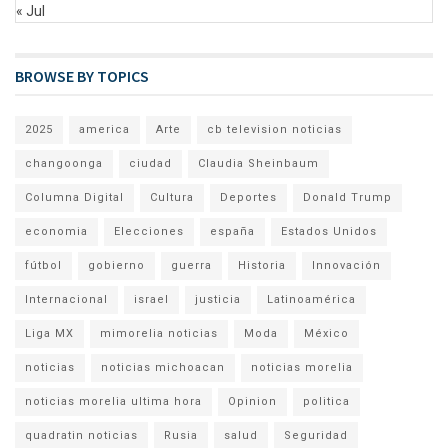
« Jul
BROWSE BY TOPICS
2025
america
Arte
cb television noticias
changoonga
ciudad
Claudia Sheinbaum
Columna Digital
Cultura
Deportes
Donald Trump
economia
Elecciones
españa
Estados Unidos
fútbol
gobierno
guerra
Historia
Innovación
Internacional
israel
justicia
Latinoamérica
Liga MX
mimorelia noticias
Moda
México
noticias
noticias michoacan
noticias morelia
noticias morelia ultima hora
Opinion
politica
quadratin noticias
Rusia
salud
Seguridad