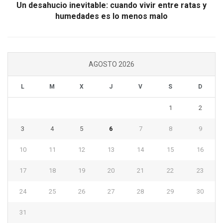
Un desahucio inevitable: cuando vivir entre ratas y
humedades es lo menos malo
AGOSTO 2026
L
M
X
J
V
S
D
1
2
3
4
5
6
7
8
9
10
11
12
13
14
15
16
17
18
19
20
21
22
23
24
25
26
27
28
29
30
31