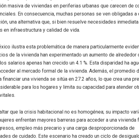
ión masiva de viviendas en periferias urbanas que carecen de c
nciales. En consecuencia, muchas personas se ven obligadas a o
ión, una alternativa que, si bien resuelve necesidades inmediata
 en infraestructura y calidad de vida.
xico ilustra esta problemática de manera particularmente evide
cios de la vivienda han experimentado un aumento de alrededor d
los salarios apenas han crecido un 4.1 %. Esta disparidad ha agu
 acceder al mercado formal de la vivienda. Además, el promedio 
 financiar una vivienda se sitúa en 27.2 años, lo que crea una pr
nsiderable para los hogares y limita su capacidad para atender ot
itales.
saltar que la crisis habitacional no es homogénea; su impacto var
ujeres enfrentan mayores barreras para acceder a una vivienda 
gresos, empleo más precario y una carga desproporcionada de
ades de cuidado. Este escenario ha creado un ciclo de desigua