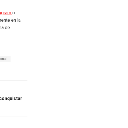
tagram
o
mente en la
rea de
ional
 conquistar