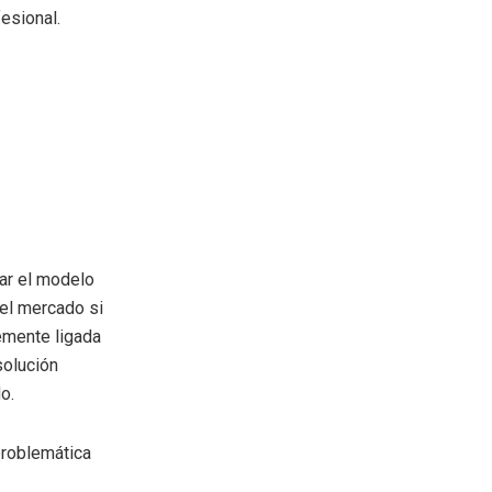
esional.
nar el modelo
el mercado si
lemente ligada
solución
o.
problemática