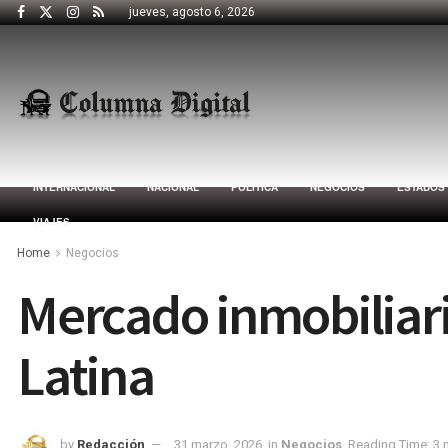
jueves, agosto 6, 2026
INTERNACIONAL
NACIONAL
POLÍTICA
NEGOCIOS
ESTADOS
VIAJES
Home
Negocios
Mercado inmobiliari
Latina
by
Redacción
31 marzo, 2026
in
Negocios
Reading Time: 3 