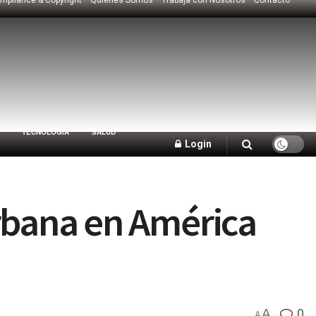
TECNOLOGÍA
SALUD
Login
urbana en América
A
0
A