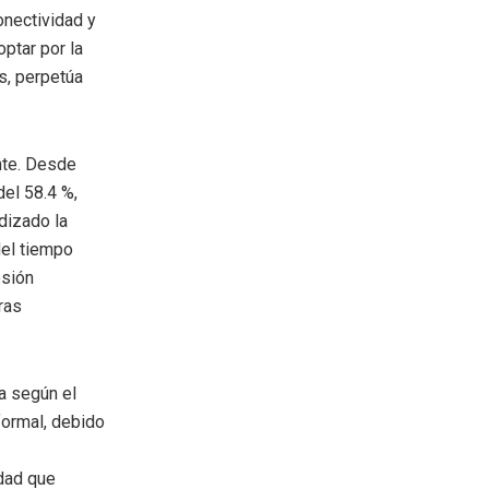
onectividad y
ptar por la
s, perpetúa
nte. Desde
el 58.4 %,
dizado la
del tiempo
esión
ras
ía según el
formal, debido
ldad que