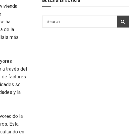
 vivienda
e
se ha
a de la
lisis más
ayores
 a través del
e de factores
jidades se
dades y la
avorecido la
eros. Esta
esultando en