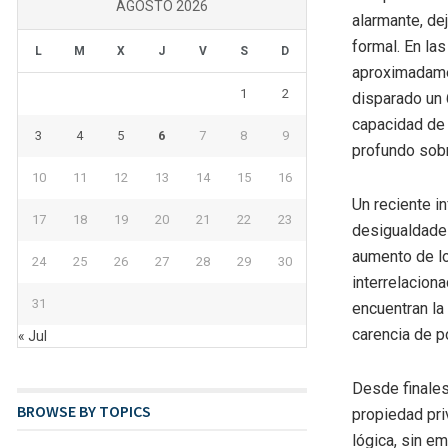
AGOSTO 2026
alarmante, de
formal. En la
L
M
X
J
V
S
D
aproximadamen
1
2
disparado un 
capacidad de 
3
4
5
6
7
8
9
profundo sobre
10
11
12
13
14
15
16
Un reciente i
17
18
19
20
21
22
23
desigualdades
aumento de lo
24
25
26
27
28
29
30
interrelacion
31
encuentran la
carencia de po
« Jul
Desde finales
BROWSE BY TOPICS
propiedad priv
lógica, sin e