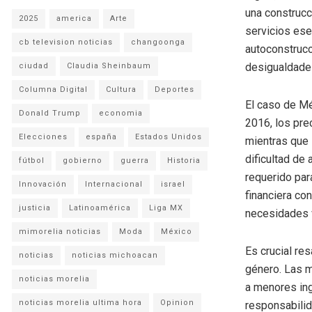
una construcc
2025
america
Arte
servicios ese
cb television noticias
changoonga
autoconstrucc
desigualdades
ciudad
Claudia Sheinbaum
Columna Digital
Cultura
Deportes
El caso de Mé
Donald Trump
economia
2016, los pre
Elecciones
españa
Estados Unidos
mientras que 
dificultad de
fútbol
gobierno
guerra
Historia
requerido para
Innovación
Internacional
israel
financiera co
justicia
Latinoamérica
Liga MX
necesidades v
mimorelia noticias
Moda
México
Es crucial re
noticias
noticias michoacan
género. Las m
noticias morelia
a menores in
noticias morelia ultima hora
Opinion
responsabilid