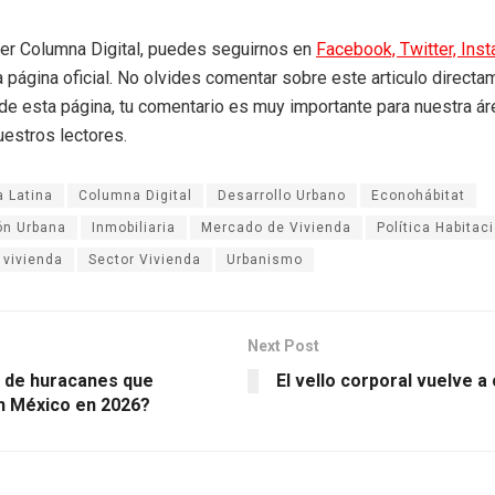
eer Columna Digital, puedes seguirnos en
Facebook,
Twitter,
Ins
a página oficial. No olvides comentar sobre este articulo directa
r de esta página, tu comentario es muy importante para nuestra á
uestros lectores.
 Latina
Columna Digital
Desarrollo Urbano
Econohábitat
ón Urbana
Inmobiliaria
Mercado de Vivienda
Política Habitac
 vivienda
Sector Vivienda
Urbanismo
Next Post
de huracanes que
El vello corporal vuelve a
n México en 2026?