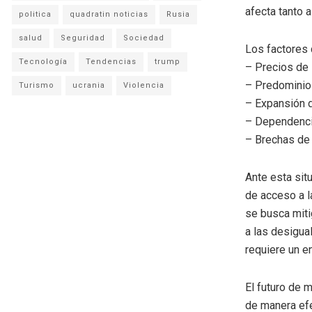
afecta tanto 
politica
quadratin noticias
Rusia
salud
Seguridad
Sociedad
Los factores 
Tecnología
Tendencias
trump
– Precios de 
– Predominio 
Turismo
ucrania
Violencia
– Expansión d
– Dependencia
– Brechas de 
Ante esta sit
de acceso a l
se busca miti
a las desigua
requiere un e
El futuro de 
de manera efe