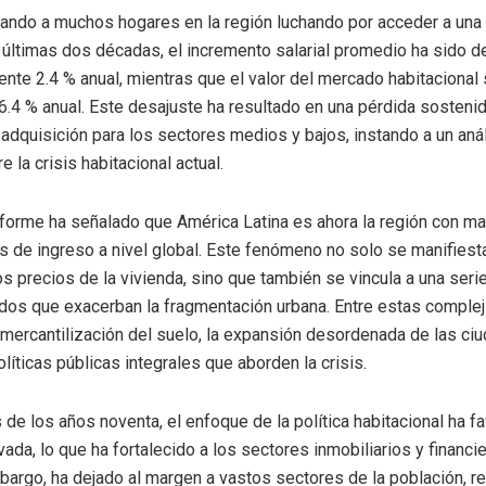
jando a muchos hogares en la región luchando por acceder a una
s últimas dos décadas, el incremento salarial promedio ha sido d
te 2.4 % anual, mientras que el valor del mercado habitacional 
6.4 % anual. Este desajuste ha resultado en una pérdida sostenid
adquisición para los sectores medios y bajos, instando a un aná
 la crisis habitacional actual.
nforme ha señalado que América Latina es ahora la región con m
 de ingreso a nivel global. Este fenómeno no solo se manifiesta
s precios de la vivienda, sino que también se vincula a una seri
ados que exacerban la fragmentación urbana. Entre estas comple
 mercantilización del suelo, la expansión desordenada de las ciu
líticas públicas integrales que aborden la crisis.
 de los años noventa, el enfoque de la política habitacional ha f
ada, lo que ha fortalecido a los sectores inmobiliarios y financi
mbargo, ha dejado al margen a vastos sectores de la población, r