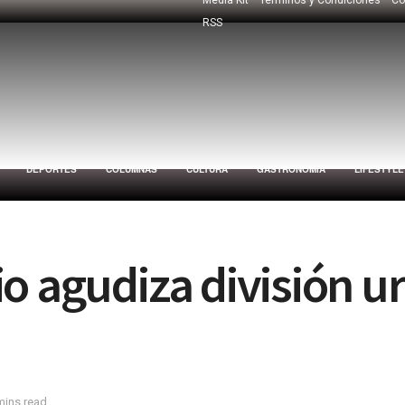
RSS
DEPORTES
COLUMNAS
CULTURA
GASTRONOMÍA
LIFESTYLE
o agudiza división 
mins read