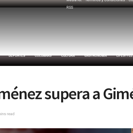
RSS
DEPORTES
COLUMNAS
CULTURA
GASTRONOMÍA
LIFESTYLE
iménez supera a Gim
mins read