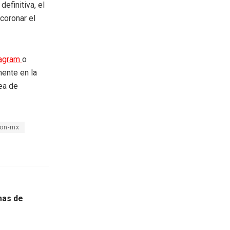
efinitiva, el
coronar el
tagram
o
mente en la
rea de
ion-mx
mas de