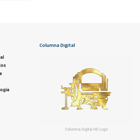
Columna Digital
al
ios
a
ogía
Columna Digital HD Logo