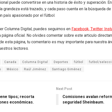
onal puede convertirse en una historia de éxito y superación. En d
la grandeza está trazado, y cada paso cuenta en la búsqueda de 
un país apasionado por el fútbol.
eer Columna Digital, puedes seguirnos en
Facebook,
Twitter,
Ins
a página oficial. No olvides comentar sobre este articulo directa
r de esta página, tu comentario es muy importante para nuestra á
uestros lectores.
Canada
Columna Digital
Deportes
fútbol
futbol/selecc
o
México
Raúl Jiménez
Santiago Giménez
Next Post
ene tipos; recorta
Comisiones avalan refor
ones económicas.
seguridad Sheinbaum.