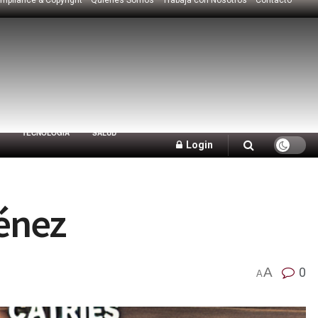
TECNOLOGÍA
SALUD
Login
énez
A
0
A