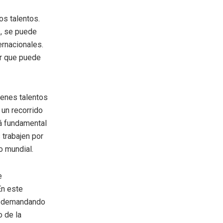
os talentos.
s, se puede
ernacionales.
or que puede
venes talentos
 un recorrido
á fundamental
 trabajen por
o mundial.
e
En este
 y demandando
o de la