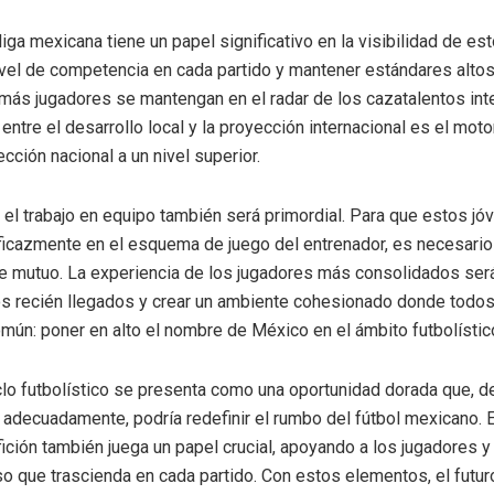
iga mexicana tiene un papel significativo en la visibilidad de est
nivel de competencia en cada partido y mantener estándares alto
 más jugadores se mantengan en el radar de los cazatalentos int
 entre el desarrollo local y la proyección internacional es el mot
lección nacional a un nivel superior.
 el trabajo en equipo también será primordial. Para que estos jó
ficazmente en el esquema de juego del entrenador, es necesario
e mutuo. La experiencia de los jugadores más consolidados ser
los recién llegados y crear un ambiente cohesionado donde todos
omún: poner en alto el nombre de México en el ámbito futbolístic
clo futbolístico se presenta como una oportunidad dorada que, d
adecuadamente, podría redefinir el rumbo del fútbol mexicano. 
afición también juega un papel crucial, apoyando a los jugadores
 que trascienda en cada partido. Con estos elementos, el futur