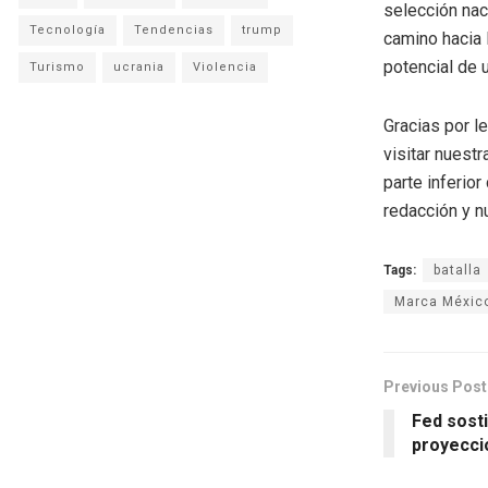
selección naci
Tecnología
Tendencias
trump
camino hacia 
potencial de 
Turismo
ucrania
Violencia
Gracias por l
visitar nuestr
parte inferio
redacción y n
Tags:
batalla
Marca Méxic
Previous Post
Fed sosti
proyecci