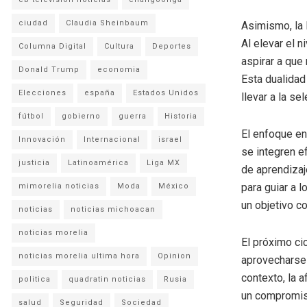
ciudad
Claudia Sheinbaum
Asimismo, la l
Al elevar el 
Columna Digital
Cultura
Deportes
aspirar a que
Donald Trump
economia
Esta dualidad
Elecciones
españa
Estados Unidos
llevar a la se
fútbol
gobierno
guerra
Historia
El enfoque en
Innovación
Internacional
israel
se integren e
justicia
Latinoamérica
Liga MX
de aprendizaj
para guiar a 
mimorelia noticias
Moda
México
un objetivo c
noticias
noticias michoacan
noticias morelia
El próximo ci
noticias morelia ultima hora
Opinion
aprovecharse 
contexto, la 
politica
quadratin noticias
Rusia
un compromiso
salud
Seguridad
Sociedad