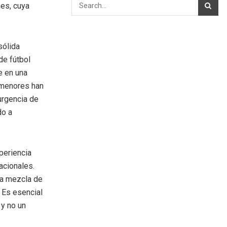
nes, cuya
sólida
de fútbol
e en una
 menores han
urgencia de
do a
periencia
acionales.
la mezcla de
 Es esencial
 y no un