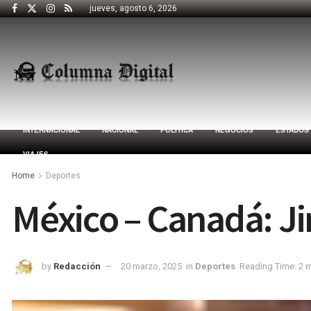
jueves, agosto 6, 2026
INTERNACIONAL
NACIONAL
POLÍTICA
NEGOCIOS
ESTADOS
VIAJES
Home
Deportes
México – Canadá: J
by
Redacción
20 marzo, 2025
in
Deportes
Reading Time: 2 