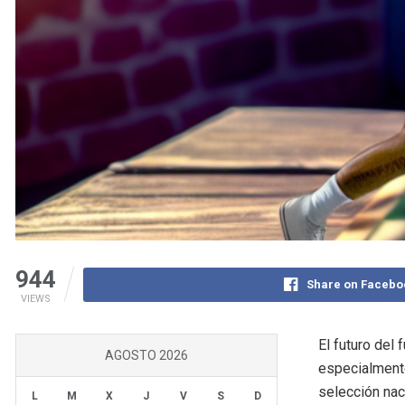
944
Share on Facebo
VIEWS
El futuro del
AGOSTO 2026
especialmente
selección nac
L
M
X
J
V
S
D