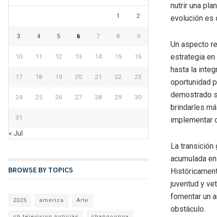
nutrir una pla
1
2
evolución es 
3
4
5
6
7
8
9
Un aspecto re
estrategia en
10
11
12
13
14
15
16
hasta la inte
17
18
19
20
21
22
23
oportunidad p
demostrado su
24
25
26
27
28
29
30
brindarles má
31
implementar c
« Jul
La transición
acumulada en 
BROWSE BY TOPICS
Históricament
juventud y ve
fomentar un a
2025
america
Arte
obstáculo.
cb television noticias
changoonga