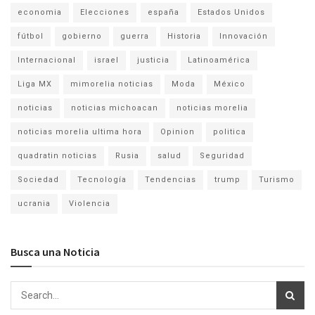
economia
Elecciones
españa
Estados Unidos
fútbol
gobierno
guerra
Historia
Innovación
Internacional
israel
justicia
Latinoamérica
Liga MX
mimorelia noticias
Moda
México
noticias
noticias michoacan
noticias morelia
noticias morelia ultima hora
Opinion
politica
quadratin noticias
Rusia
salud
Seguridad
Sociedad
Tecnología
Tendencias
trump
Turismo
ucrania
Violencia
Busca una Noticia