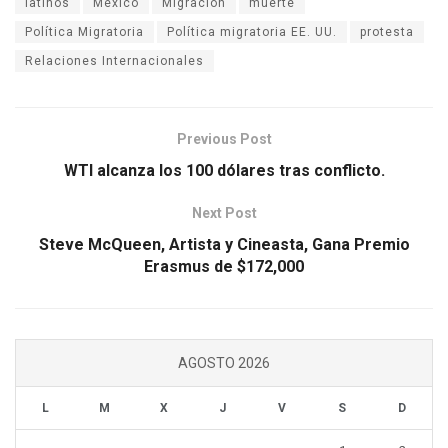
latinos
México
Migración
muerte
Política Migratoria
Política migratoria EE. UU.
protesta
Relaciones Internacionales
Previous Post
WTI alcanza los 100 dólares tras conflicto.
Next Post
Steve McQueen, Artista y Cineasta, Gana Premio
Erasmus de $172,000
AGOSTO 2026
L
M
X
J
V
S
D