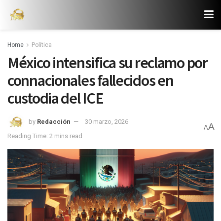
Home
Política
México intensifica su reclamo por
connacionales fallecidos en
custodia del ICE
by
Redacción
30 marzo, 2026
A
A
Reading Time: 2 mins read