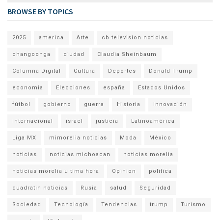
BROWSE BY TOPICS
2025
america
Arte
cb television noticias
changoonga
ciudad
Claudia Sheinbaum
Columna Digital
Cultura
Deportes
Donald Trump
economia
Elecciones
españa
Estados Unidos
fútbol
gobierno
guerra
Historia
Innovación
Internacional
israel
justicia
Latinoamérica
Liga MX
mimorelia noticias
Moda
México
noticias
noticias michoacan
noticias morelia
noticias morelia ultima hora
Opinion
politica
quadratin noticias
Rusia
salud
Seguridad
Sociedad
Tecnología
Tendencias
trump
Turismo