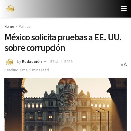
Home
Política
México solicita pruebas a EE. UU.
sobre corrupción
by
Redacción
27 abril, 2026
A
A
Reading Time: 2 mins read