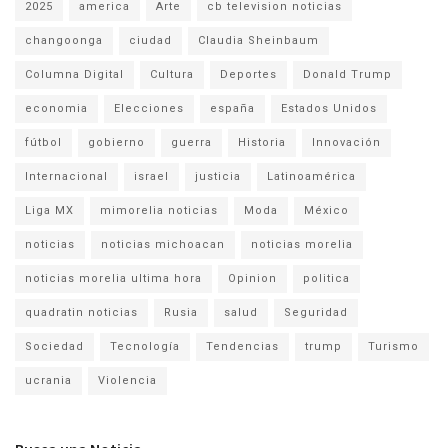
2025
america
Arte
cb television noticias
changoonga
ciudad
Claudia Sheinbaum
Columna Digital
Cultura
Deportes
Donald Trump
economia
Elecciones
españa
Estados Unidos
fútbol
gobierno
guerra
Historia
Innovación
Internacional
israel
justicia
Latinoamérica
Liga MX
mimorelia noticias
Moda
México
noticias
noticias michoacan
noticias morelia
noticias morelia ultima hora
Opinion
politica
quadratin noticias
Rusia
salud
Seguridad
Sociedad
Tecnología
Tendencias
trump
Turismo
ucrania
Violencia