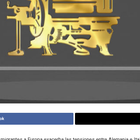
ok
 migrantes a Europa exacerba las tensiones entre Alemania e Ital