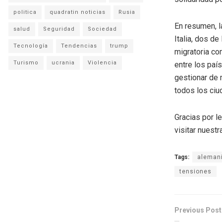
politica
quadratin noticias
Rusia
En resumen, l
salud
Seguridad
Sociedad
Italia, dos d
Tecnología
Tendencias
trump
migratoria co
Turismo
ucrania
Violencia
entre los paí
gestionar de 
todos los ciu
Gracias por l
visitar nuestra
Tags:
aleman
tensiones
Previous Post