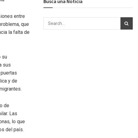
Busca una Noticia
siones entre
problema, que
ia la falta de
o su
a sus
 puertas
lica y de
migrantes.
ro de
ilar. Las
onas, lo que
s del país.