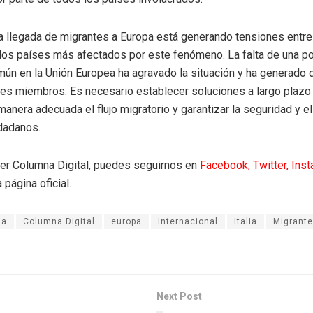
a llegada de migrantes a Europa está generando tensiones entr
e los países más afectados por este fenómeno. La falta de una po
mún en la Unión Europea ha agravado la situación y ha generado 
ses miembros. Es necesario establecer soluciones a largo plazo
manera adecuada el flujo migratorio y garantizar la seguridad y e
dadanos.
eer Columna Digital, puedes seguirnos en
Facebook,
Twitter,
Ins
 página oficial.
ia
Columna Digital
europa
Internacional
Italia
Migrant
Next Post