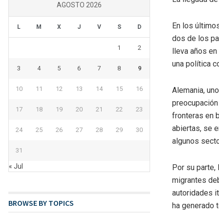
AGOSTO 2026
En los último
L
M
X
J
V
S
D
dos de los pa
1
2
lleva años en
una política 
3
4
5
6
7
8
9
10
11
12
13
14
15
16
Alemania, uno
preocupación 
17
18
19
20
21
22
23
fronteras en 
abiertas, se e
24
25
26
27
28
29
30
algunos secto
31
« Jul
Por su parte,
migrantes deb
autoridades i
BROWSE BY TOPICS
ha generado t