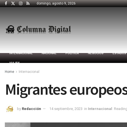
domingo, agosto 9, 2026
INTERNACIONAL
NACIONAL
POLÍTICA
NEGOCIOS
ESTADOS
VIAJES
Home
Internacional
Migrantes europeos
by
Redacción
14 septiembre, 2023
in
Internacional
Reading