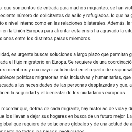
 que son puntos de entrada para muchos migrantes, se han vis
 creciente número de solicitantes de asilo y refugiados, lo que ha
o a nivel interno como en las relaciones bilaterales. Además, la 
 en la Unión Europea para afrontar esta crisis ha agravado la sit
siones entre los distintos países miembros.
lidad, es urgente buscar soluciones a largo plazo que permitan 
da el flujo migratorio en Europa. Se requiere de una coordinació
ses miembros y una mayor solidaridad en el reparto de responsa
ablecer políticas migratorias más inclusivas y humanitarias, que
ecuada a las necesidades de las personas desplazadas y que, 
ticen la seguridad y el bienestar de los ciudadanos europeos.
 recordar que, detrás de cada migrante, hay historias de vida y 
ue los llevan a dejar sus hogares en busca de un futuro mejor. L
lobal que requiere de soluciones globales y de una actitud de 
or parte de todos los países involucrados.