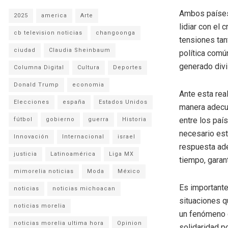
Ambos países,
2025
america
Arte
lidiar con el
cb television noticias
changoonga
tensiones tant
ciudad
Claudia Sheinbaum
política común
generado divi
Columna Digital
Cultura
Deportes
Donald Trump
economia
Ante esta rea
Elecciones
españa
Estados Unidos
manera adecua
entre los paí
fútbol
gobierno
guerra
Historia
necesario est
Innovación
Internacional
israel
respuesta ad
justicia
Latinoamérica
Liga MX
tiempo, garan
mimorelia noticias
Moda
México
Es importante
noticias
noticias michoacan
situaciones q
noticias morelia
un fenómeno g
noticias morelia ultima hora
Opinion
solidaridad p