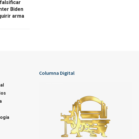
alsificar
nter Biden
quirir arma
Columna Digital
al
ios
a
ogía