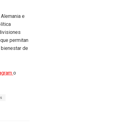
e Alemania e
lítica
divisiones
 que permitan
l bienestar de
tagram
o
es