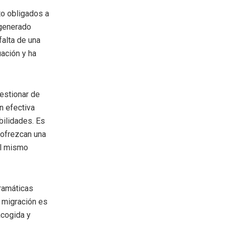
to obligados a
 generado
falta de una
uación y ha
gestionar de
n efectiva
bilidades. Es
 ofrezcan una
al mismo
dramáticas
a migración es
acogida y