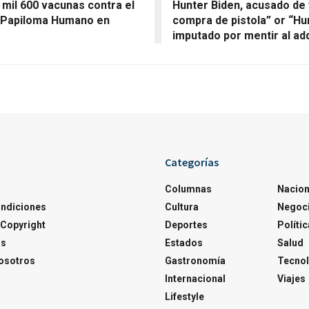
 mil 600 vacunas contra el
Hunter Biden, acusado de f
l Papiloma Humano en
compra de pistola” or “Hu
imputado por mentir al ad
Categorías
Columnas
Nacion
ondiciones
Cultura
Negoc
Copyright
Deportes
Polític
os
Estados
Salud
osotros
Gastronomía
Tecnol
Internacional
Viajes
Lifestyle