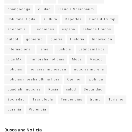
changoonga
ciudad
Claudia Sheinbaum
Columna Digital
Cultura
Deportes
Donald Trump
economia
Elecciones
españa
Estados Unidos
fútbol
gobierno
guerra
Historia
Innovación
Internacional
israel
justicia
Latinoamérica
Liga MX
mimorelia noticias
Moda
México
noticias
noticias michoacan
noticias morelia
noticias morelia ultima hora
Opinion
politica
quadratin noticias
Rusia
salud
Seguridad
Sociedad
Tecnología
Tendencias
trump
Turismo
ucrania
Violencia
Busca una Noticia