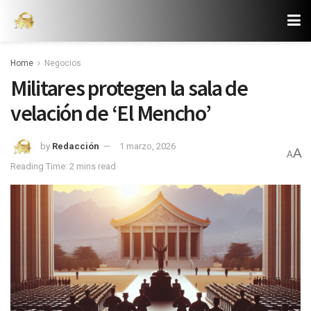
Home
Negocios
Militares protegen la sala de
velación de ‘El Mencho’
by
Redacción
1 marzo, 2026
A
A
Reading Time: 2 mins read