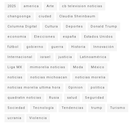
2025
america
Arte
cb television noticias
changoonga
ciudad
Claudia Sheinbaum
Columna Digital
Cultura
Deportes
Donald Trump
economia
Elecciones
españa
Estados Unidos
fútbol
gobierno
guerra
Historia
Innovación
Internacional
israel
justicia
Latinoamérica
Liga MX
mimorelia noticias
Moda
México
noticias
noticias michoacan
noticias morelia
noticias morelia ultima hora
Opinion
politica
quadratin noticias
Rusia
salud
Seguridad
Sociedad
Tecnología
Tendencias
trump
Turismo
ucrania
Violencia