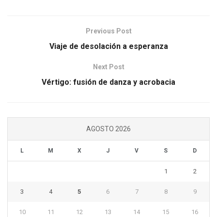
Previous Post
Viaje de desolación a esperanza
Next Post
Vértigo: fusión de danza y acrobacia
AGOSTO 2026
L
M
X
J
V
S
D
1
2
3
4
5
6
7
8
9
10
11
12
13
14
15
16