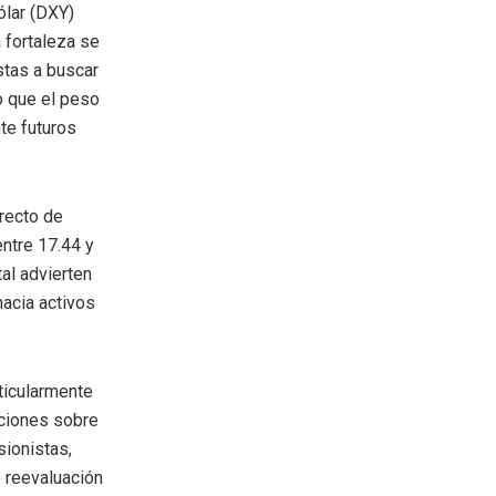
ólar (DXY)
 fortaleza se
stas a buscar
o que el peso
te futuros
irecto de
entre 17.44 y
al advierten
hacia activos
ticularmente
aciones sobre
sionistas,
 reevaluación