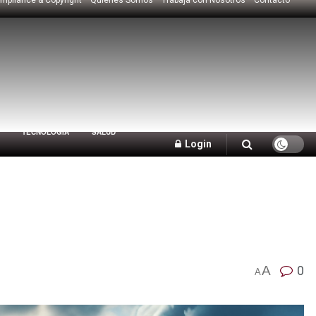
TECNOLOGÍA
SALUD
Login
A
0
A