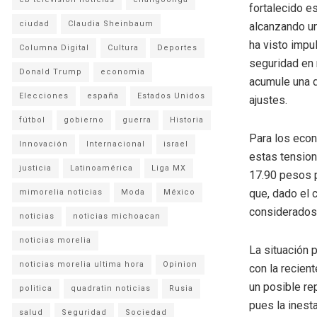
fortalecido e
ciudad
Claudia Sheinbaum
alcanzando un
ha visto impu
Columna Digital
Cultura
Deportes
seguridad en
Donald Trump
economia
acumule una d
Elecciones
españa
Estados Unidos
ajustes.
fútbol
gobierno
guerra
Historia
Para los econ
Innovación
Internacional
israel
estas tension
justicia
Latinoamérica
Liga MX
17.90 pesos p
que, dado el 
mimorelia noticias
Moda
México
considerados 
noticias
noticias michoacan
noticias morelia
La situación 
noticias morelia ultima hora
Opinion
con la recien
un posible rep
politica
quadratin noticias
Rusia
pues la inest
salud
Seguridad
Sociedad