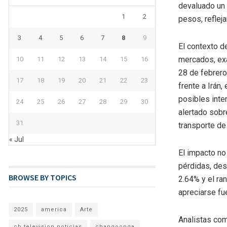
devaluado un 
1
2
pesos, reflej
3
4
5
6
7
8
9
El contexto d
mercados, exa
10
11
12
13
14
15
16
28 de febrero
17
18
19
20
21
22
23
frente a Irán
posibles inter
24
25
26
27
28
29
30
alertado sobr
31
transporte de
« Jul
El impacto no
pérdidas, des
BROWSE BY TOPICS
2.64% y el ra
apreciarse fu
2025
america
Arte
Analistas com
cb television noticias
changoonga