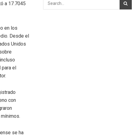
tó a 17.7045
go en los
edio. Desde el
stados Unidos
 sobre
 incluso
 para el
or.
gistrado
leno con
graron
s mínimos.
dense se ha