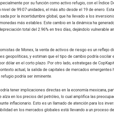
specialmente por su función como activo refugio, con el Índice D
 nivel de 99.07 unidades, el más alto desde el 19 de enero. Esta
lsada por la incertidumbre global, que ha llevado a los inversioni
 monedas más estables. Este cambio en la dinámica ha generad
epreciación total del 2.96% en tres días, dejándolo vulnerable an
omistas de Monex, la venta de activos de riesgo es un reflejo d
es geopolíticas, y estiman que el tipo de cambio podría oscilar 
or dólar en el corto plazo. Por otro lado, estrategas de CopKapit
contexto actual, la salida de capitales de mercados emergentes 
refugio podría ser inminente.
podría tener implicaciones directas en la economía mexicana, par
te alza en los precios del petróleo, lo cual amplifica las preocup
unte inflacionario. Esto es un llamado de atención para los inver
abilidad en los mercados globales está llevando a un proceso de