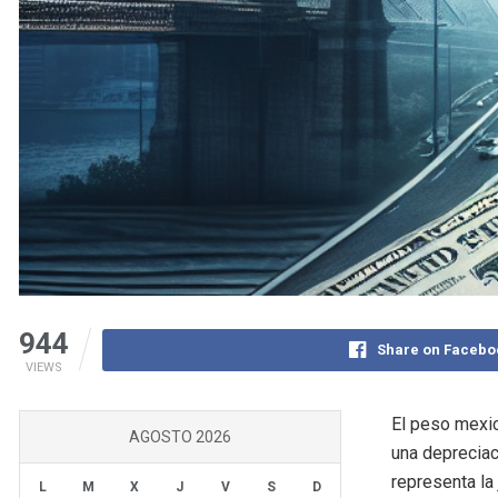
944
Share on Facebo
VIEWS
El peso mexic
AGOSTO 2026
una depreciac
representa la
L
M
X
J
V
S
D