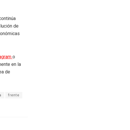
continúa
lución de
económicas
tagram
o
mente en la
rea de
a
frente