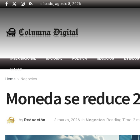
sábado, agosto 8, 2026
INTERNACIONAL
NACIONAL
POLÍTICA
NEGOCIOS
ESTADOS
VIAJES
Home
Negocios
Moneda se reduce 2
by
Redacción
3 marzo, 2026
in
Negocios
Reading Time: 2 m