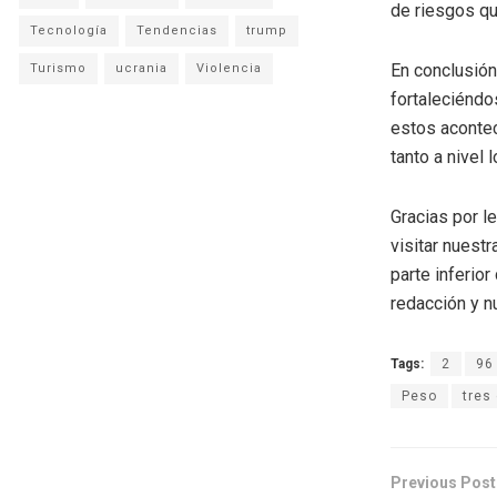
de riesgos qu
Tecnología
Tendencias
trump
En conclusión
Turismo
ucrania
Violencia
fortaleciéndo
estos acontec
tanto a nivel 
Gracias por l
visitar nuestr
parte inferio
redacción y n
Tags:
2
96
Peso
tres
Previous Post