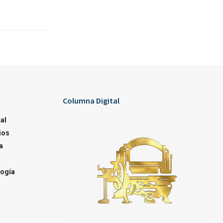
Columna Digital
al
ios
a
ogía