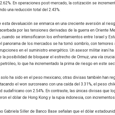
2.62%. En operaciones post-mercado, la cotización se incremen
ando una reducción total del 2.43%.
e esta devaluación se enmarca en una creciente aversión al ries
cerbada por las tensiones derivadas de la guerra en Oriente M
, cuando se intensificaron los enfrentamientos entre Israel y E
, el panorama de los mercados se ha tornó sombrío, con temores
rupciones en el suministro energético. Un asesor militar iraní ha
e la posibilidad de bloquear el estrecho de Ormuz, una vía crucial
 petróleo, lo que ha incrementado la prima de riesgo en este sect
 solo ha sido en el peso mexicano; otras divisas también han re
tacando el won surcoreano con una caída del 3.31%, el peso chi
nd sudafricano con 2.54%. En contraste, las únicas divisas que lo
eron el dólar de Hong Kong y la rupia indonesia, con incremento
o Gabriela Siller de Banco Base señalan que el dólar estadouni