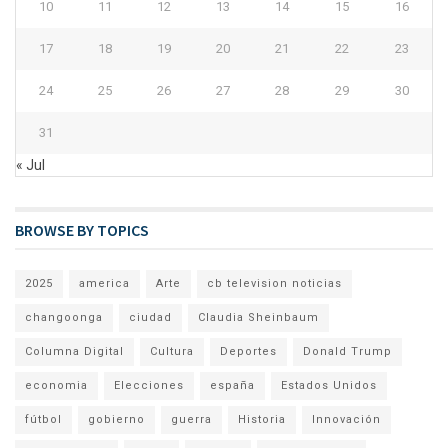
10
11
12
13
14
15
16
17
18
19
20
21
22
23
24
25
26
27
28
29
30
31
« Jul
BROWSE BY TOPICS
2025
america
Arte
cb television noticias
changoonga
ciudad
Claudia Sheinbaum
Columna Digital
Cultura
Deportes
Donald Trump
economia
Elecciones
españa
Estados Unidos
fútbol
gobierno
guerra
Historia
Innovación