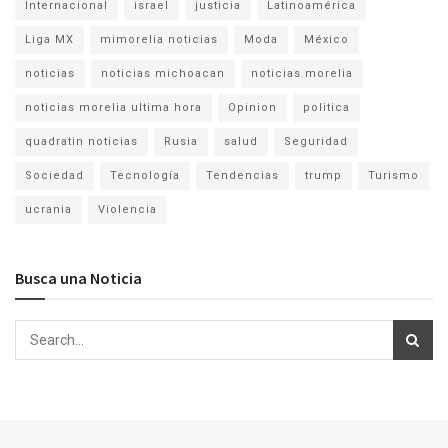
Internacional
israel
justicia
Latinoamérica
Liga MX
mimorelia noticias
Moda
México
noticias
noticias michoacan
noticias morelia
noticias morelia ultima hora
Opinion
politica
quadratin noticias
Rusia
salud
Seguridad
Sociedad
Tecnología
Tendencias
trump
Turismo
ucrania
Violencia
Busca una Noticia