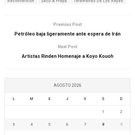
Reconversión
Secu A Prepa
Teremendo De Los Reyes
Previous Post
Petróleo baja ligeramente ante espera de Irán
Next Post
Artistas Rinden Homenaje a Koyo Kouoh
AGOSTO 2026
L
M
X
J
V
S
D
1
2
3
4
5
6
7
8
9