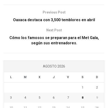
Previous Post
Oaxaca destaca con 3,500 temblores en abril
Next Post
Cómo los famosos se preparan para el Met Gala,
según sus entrenadores.
AGOSTO 2026
L
M
X
J
V
S
D
1
2
3
4
5
6
7
8
9
10
11
12
13
14
15
16