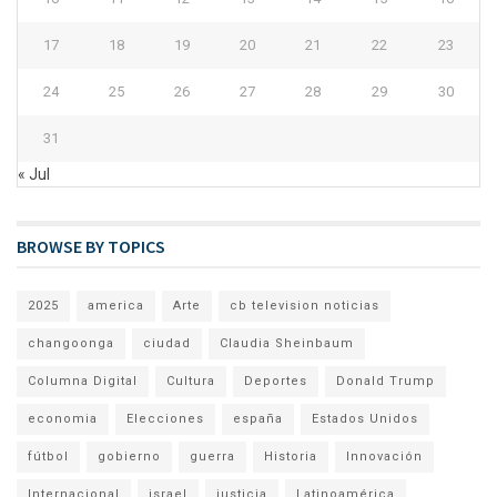
17
18
19
20
21
22
23
24
25
26
27
28
29
30
31
« Jul
BROWSE BY TOPICS
2025
america
Arte
cb television noticias
changoonga
ciudad
Claudia Sheinbaum
Columna Digital
Cultura
Deportes
Donald Trump
economia
Elecciones
españa
Estados Unidos
fútbol
gobierno
guerra
Historia
Innovación
Internacional
israel
justicia
Latinoamérica