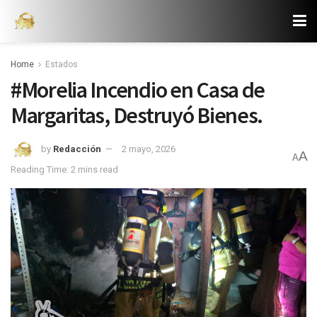
Home
Estados
#Morelia Incendio en Casa de
Margaritas, Destruyó Bienes.
by
Redacción
2 mayo, 2026
A
A
Reading Time: 2 mins read