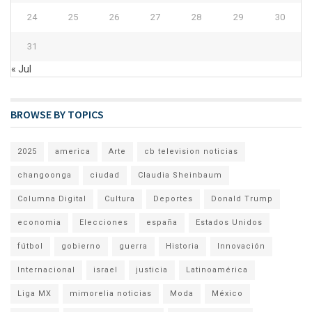
24
25
26
27
28
29
30
31
« Jul
BROWSE BY TOPICS
2025
america
Arte
cb television noticias
changoonga
ciudad
Claudia Sheinbaum
Columna Digital
Cultura
Deportes
Donald Trump
economia
Elecciones
españa
Estados Unidos
fútbol
gobierno
guerra
Historia
Innovación
Internacional
israel
justicia
Latinoamérica
Liga MX
mimorelia noticias
Moda
México