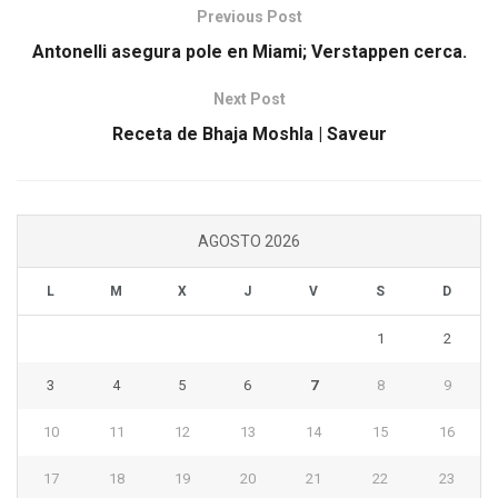
Previous Post
Antonelli asegura pole en Miami; Verstappen cerca.
Next Post
Receta de Bhaja Moshla | Saveur
AGOSTO 2026
L
M
X
J
V
S
D
1
2
3
4
5
6
7
8
9
10
11
12
13
14
15
16
17
18
19
20
21
22
23