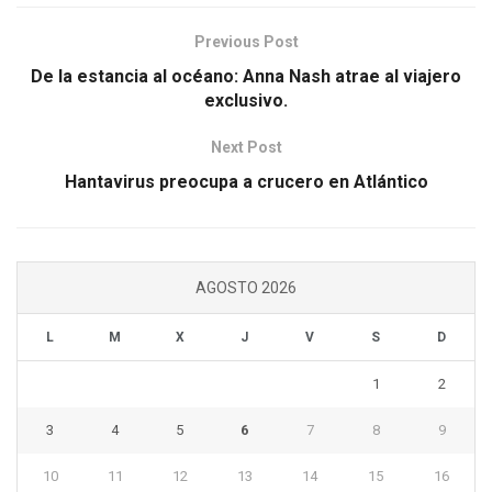
Previous Post
De la estancia al océano: Anna Nash atrae al viajero
exclusivo.
Next Post
Hantavirus preocupa a crucero en Atlántico
AGOSTO 2026
L
M
X
J
V
S
D
1
2
3
4
5
6
7
8
9
10
11
12
13
14
15
16