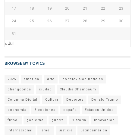
17
18
19
20
21
22
23
24
25
26
27
28
29
30
31
« Jul
BROWSE BY TOPICS
2025
america
Arte
cb television noticias
changoonga
ciudad
Claudia Sheinbaum
Columna Digital
Cultura
Deportes
Donald Trump
economia
Elecciones
españa
Estados Unidos
fútbol
gobierno
guerra
Historia
Innovación
Internacional
israel
justicia
Latinoamérica