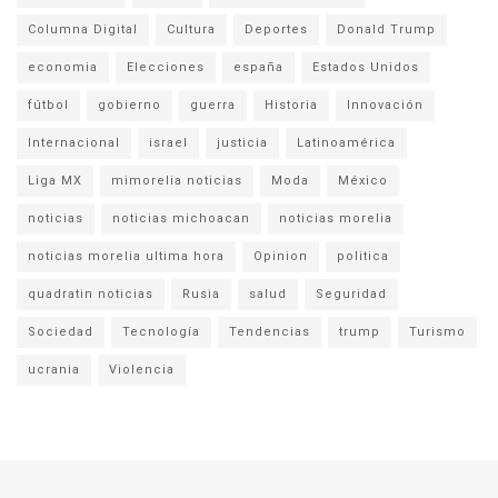
Columna Digital
Cultura
Deportes
Donald Trump
economia
Elecciones
españa
Estados Unidos
fútbol
gobierno
guerra
Historia
Innovación
Internacional
israel
justicia
Latinoamérica
Liga MX
mimorelia noticias
Moda
México
noticias
noticias michoacan
noticias morelia
noticias morelia ultima hora
Opinion
politica
quadratin noticias
Rusia
salud
Seguridad
Sociedad
Tecnología
Tendencias
trump
Turismo
ucrania
Violencia