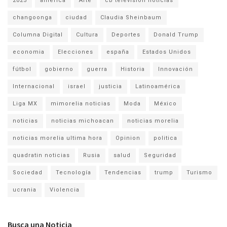
2025
america
Arte
cb television noticias
changoonga
ciudad
Claudia Sheinbaum
Columna Digital
Cultura
Deportes
Donald Trump
economia
Elecciones
españa
Estados Unidos
fútbol
gobierno
guerra
Historia
Innovación
Internacional
israel
justicia
Latinoamérica
Liga MX
mimorelia noticias
Moda
México
noticias
noticias michoacan
noticias morelia
noticias morelia ultima hora
Opinion
politica
quadratin noticias
Rusia
salud
Seguridad
Sociedad
Tecnología
Tendencias
trump
Turismo
ucrania
Violencia
Busca una Noticia