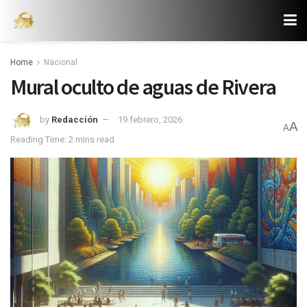
Home
Nacional
Mural oculto de aguas de Rivera
by
Redacción
19 febrero, 2026
A
A
Reading Time: 2 mins read