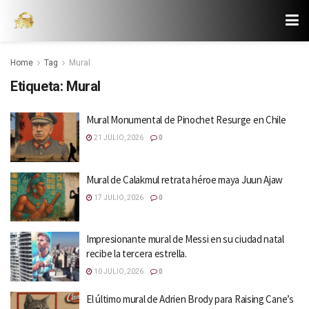
Home
Tag
Mural
Etiqueta:
Mural
Mural Monumental de Pinochet Resurge en Chile
21 JULIO, 2026
0
Mural de Calakmul retrata héroe maya Juun Ajaw
17 JULIO, 2026
0
Impresionante mural de Messi en su ciudad natal
recibe la tercera estrella.
10 JULIO, 2026
0
El último mural de Adrien Brody para Raising Cane’s