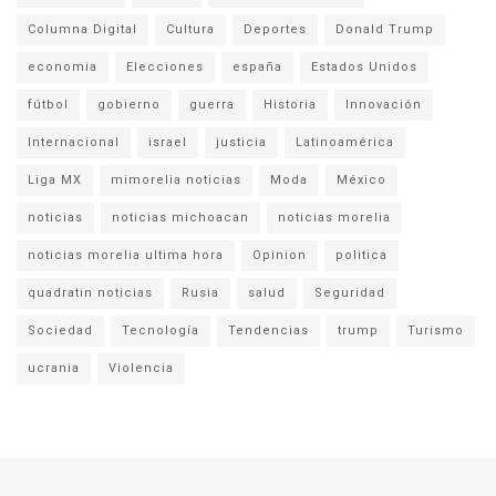
Columna Digital
Cultura
Deportes
Donald Trump
economia
Elecciones
españa
Estados Unidos
fútbol
gobierno
guerra
Historia
Innovación
Internacional
israel
justicia
Latinoamérica
Liga MX
mimorelia noticias
Moda
México
noticias
noticias michoacan
noticias morelia
noticias morelia ultima hora
Opinion
politica
quadratin noticias
Rusia
salud
Seguridad
Sociedad
Tecnología
Tendencias
trump
Turismo
ucrania
Violencia