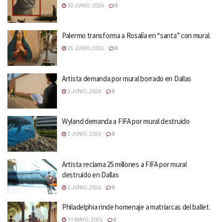
30 JUNIO, 2026
0
Palermo transforma a Rosalía en “santa” con mural.
25 JUNIO, 2026
0
Artista demanda por mural borrado en Dallas
3 JUNIO, 2026
0
Wyland demanda a FIFA por mural destruido
2 JUNIO, 2026
0
Artista reclama 25 millones a FIFA por mural
destruido en Dallas
2 JUNIO, 2026
0
Philadelphia rinde homenaje a matriarcas del ballet.
11 MAYO, 2026
0