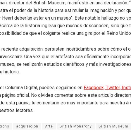
nan, director del British Museum, manifestó en una declaración: “
ra el poder de la historia para estimular la imaginación y por q
 Heart deberían estar en un museo”. Este notable hallazgo no s
 acerca de la historia inglesa que muchos desconocen, sino que 
 posibilidad de que el colgante realice una gira por el Reino Unido 
 reciente adquisición, persisten incertidumbres sobre cómo el c
rwickshire. Una vez que el artefacto sea oficialmente incorporad
 museo, se realizarán estudios científicos y más investigacione
 historia.
eer Columna Digital, puedes seguirnos en
Facebook,
Twitter,
Ins
a página oficial. No olvides comentar sobre este articulo directa
r de esta página, tu comentario es muy importante para nuestra á
uestros lectores.
tions
adquisición
Arte
British Monarchy
British Museum