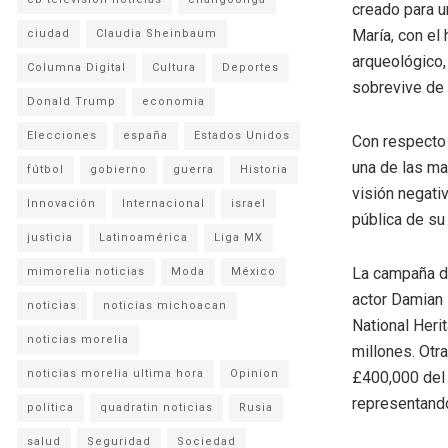
creado para u
María, con el
ciudad
Claudia Sheinbaum
arqueológico,
Columna Digital
Cultura
Deportes
sobrevive de 
Donald Trump
economia
Elecciones
españa
Estados Unidos
Con respecto 
una de las ma
fútbol
gobierno
guerra
Historia
visión negati
Innovación
Internacional
israel
pública de su
justicia
Latinoamérica
Liga MX
La campaña de
mimorelia noticias
Moda
México
actor Damian 
noticias
noticias michoacan
National Heri
noticias morelia
millones. Otr
noticias morelia ultima hora
Opinion
£400,000 del 
representando
politica
quadratin noticias
Rusia
salud
Seguridad
Sociedad