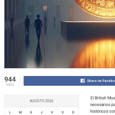
944
Share on Facebo
VIEWS
El British Mu
AGOSTO 2026
necesarios pa
históricos co
L
M
X
J
V
S
D