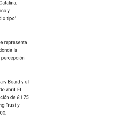
atalina,
ico y
 o tipo”
ue representa
donde la
a percepción
ary Beard y el
e abril. El
ución de £1.75
ng Trust y
00,