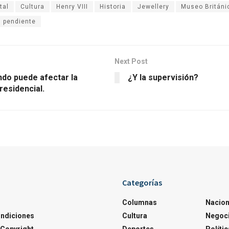
tal
Cultura
Henry VIII
Historia
Jewellery
Museo Británi
pendiente
Next Post
ndo puede afectar la
¿Y la supervisión?
residencial.
Categorías
Columnas
Nacion
ondiciones
Cultura
Negoc
Copyright
Deportes
Polític