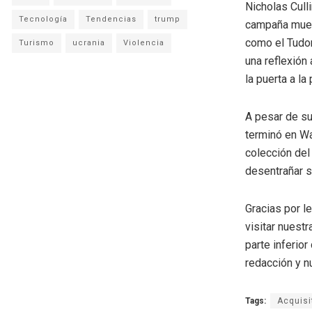
Nicholas Culli
Tecnología
Tendencias
trump
campaña muest
como el Tudor
Turismo
ucrania
Violencia
una reflexión
la puerta a la
A pesar de su
terminó en Wa
colección del
desentrañar su
Gracias por l
visitar nuestr
parte inferio
redacción y n
Tags:
Acquisi