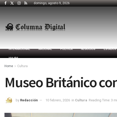
domingo, agosto 9, 2026
INTERNACIONAL
NACIONAL
POLÍTICA
NEGOCIOS
ESTADOS
VIAJES
Home
Cultura
Museo Británico co
by
Redacción
10 febrero, 2026
in
Cultura
Reading Time: 3 m