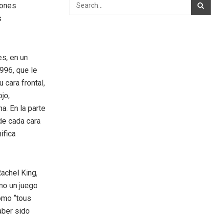
iones
s
es, en un
996, que le
 cara frontal,
jo,
a. En la parte
 de cada cara
ifica
achel King,
mo un juego
como “tous
aber sido