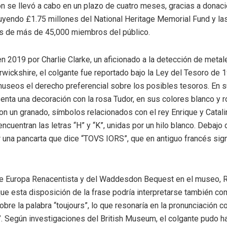
n se llevó a cabo en un plazo de cuatro meses, gracias a donac
luyendo £1.75 millones del National Heritage Memorial Fund y la
es de más de 45,000 miembros del público.
n 2019 por Charlie Clarke, un aficionado a la detección de metal
ickshire, el colgante fue reportado bajo la Ley del Tesoro de 1
museos el derecho preferencial sobre los posibles tesoros. En su
senta una decoración con la rosa Tudor, en sus colores blanco y ro
on un granado, símbolos relacionados con el rey Enrique y Catalin
encuentran las letras “H” y “K”, unidas por un hilo blanco. Debajo
 una pancarta que dice “TOVS IORS”, que en antiguo francés sign
de Europa Renacentista y del Waddesdon Bequest en el museo, R
ue esta disposición de la frase podría interpretarse también co
obre la palabra “toujours”, lo que resonaría en la pronunciación 
”. Según investigaciones del British Museum, el colgante pudo h