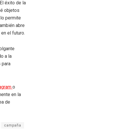
El éxito de la
ué objetos
olo permite
también abre
en el futuro.
olgante
o a la
s para
tagram
o
mente en la
rea de
campaña