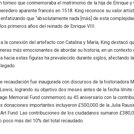
n torneo que conmemoraba el matrimonio de la hija de Enrique y C
 heredero aparente francés en 1518. King reconoce su valor artíst
 enfatizando que “absolutamente nada [más] de esta complejidad
los primeros años del reinado de Enrique VIII.
a la conexión del artefacto con Catalina y María, King destacó q
neras más emocionantes de abordar su historia, en un contexto 
va hacia estas figuras ha prevalecido durante siglos, afectando l
 legado.
 recaudación fue inaugurada con discursos de la historiadora M
Lewis, logrando su objetivo dos meses antes de la fecha límite d
tage Memorial Fund conmemoró su 45 aniversario con la contrib
as donaciones importantes incluyeron £500,000 de la Julia Rausi
Art Fund. Las contribuciones de los ciudadanos sumaron £380,0
 poco más del 10% del total recaudado.