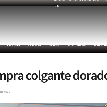
RSS
DEPORTES
COLUMNAS
CULTURA
GASTRONOMÍA
LIFESTYLE
mpra colgante dorado
ins read