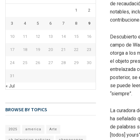
de recaudació
1
2
notables, inc
contribucion
3
4
5
6
7
8
9
Descubierto e
10
11
12
13
14
15
16
campo de Warw
17
18
19
20
21
22
23
otorga a los 
el objeto pre
24
25
26
27
28
29
30
entrelazada c
31
posterior, se 
se puede leer
« Jul
“siempre”.
BROWSE BY TOPICS
La curadora 
ha señalado q
de palabras s
2025
america
Arte
[todos] yours
cb television noticias
changoonga