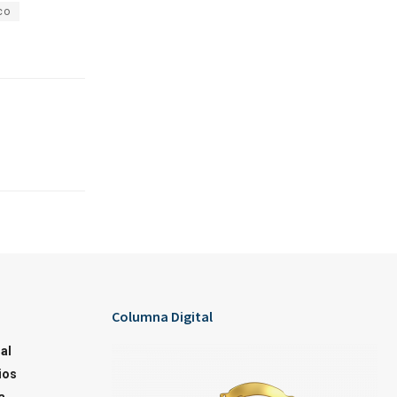
co
Columna Digital
al
ios
a