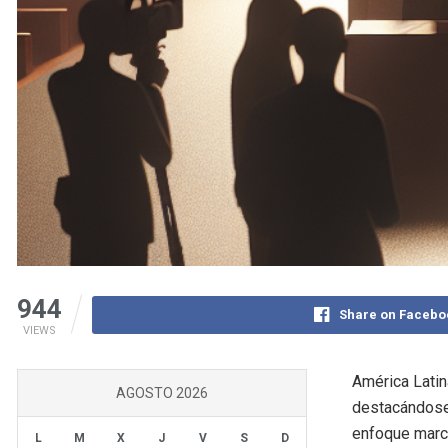
944
Share on Facebo
VIEWS
América Latin
AGOSTO 2026
destacándose 
enfoque marca
L
M
X
J
V
S
D