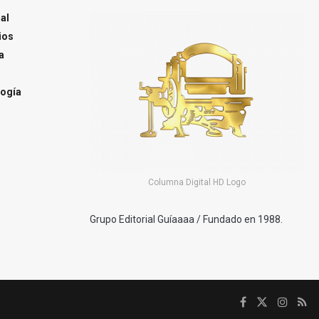
al
ios
a
ogía
Columna Digital HD Logo
Grupo Editorial Guíaaaa / Fundado en 1988.