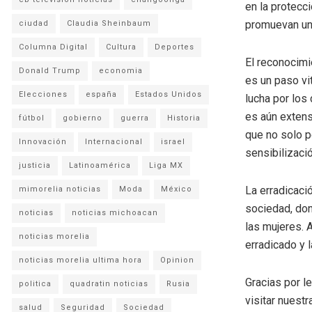
en la protecc
promuevan una
ciudad
Claudia Sheinbaum
Columna Digital
Cultura
Deportes
El reconocimi
Donald Trump
economia
es un paso vi
Elecciones
españa
Estados Unidos
lucha por los
es aún extens
fútbol
gobierno
guerra
Historia
que no solo p
Innovación
Internacional
israel
sensibilizació
justicia
Latinoamérica
Liga MX
La erradicaci
mimorelia noticias
Moda
México
sociedad, don
noticias
noticias michoacan
las mujeres. 
noticias morelia
erradicado y l
noticias morelia ultima hora
Opinion
Gracias por l
politica
quadratin noticias
Rusia
visitar nuestr
salud
Seguridad
Sociedad