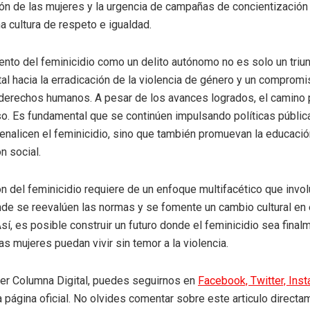
ión de las mujeres y la urgencia de campañas de concientización
 cultura de respeto e igualdad.
ento del feminicidio como un delito autónomo no es solo un triunf
tal hacia la erradicación de la violencia de género y un compromi
 derechos humanos. A pesar de los avances logrados, el camino 
o. Es fundamental que se continúen impulsando políticas públic
enalicen el feminicidio, sino que también promuevan la educación
n social.
ón del feminicidio requiere de un enfoque multifacético que invol
de se reevalúen las normas y se fomente un cambio cultural en e
Así, es posible construir un futuro donde el feminicidio sea final
as mujeres puedan vivir sin temor a la violencia.
eer Columna Digital, puedes seguirnos en
Facebook,
Twitter,
Ins
a página oficial. No olvides comentar sobre este articulo directa