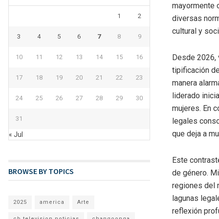
mayormente co
1
2
diversas norm
cultural y so
3
4
5
6
7
8
9
Desde 2026, v
10
11
12
13
14
15
16
tipificación 
17
18
19
20
21
22
23
manera alarma
liderado inic
24
25
26
27
28
29
30
mujeres. En c
31
legales conso
que deja a mu
« Jul
Este contrast
BROWSE BY TOPICS
de género. Mi
regiones del 
lagunas legale
2025
america
Arte
reflexión pro
cb television noticias
changoonga