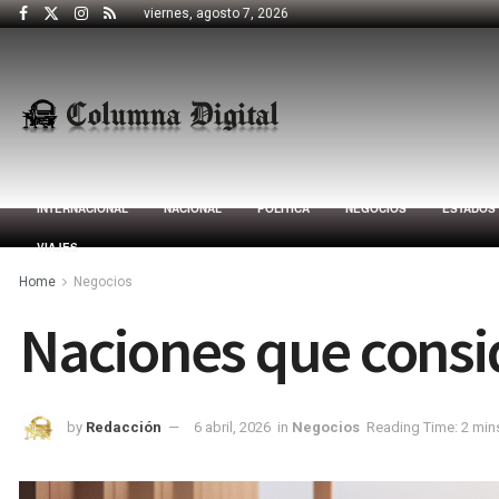
viernes, agosto 7, 2026
INTERNACIONAL
NACIONAL
POLÍTICA
NEGOCIOS
ESTADOS
VIAJES
Home
Negocios
Naciones que consid
by
Redacción
6 abril, 2026
in
Negocios
Reading Time: 2 min