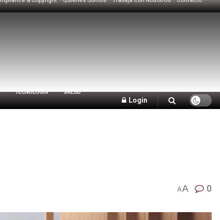
TECNOLOGÍA
SALUD
Login
A
0
A