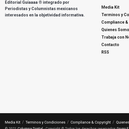
Editorial Guíaaaa ® integrado por
Media Kit
Periodistas y Columnistas mexicanos
Terminos y C
interesados en la objetividad informativa.
Compliance & 
Quienes Som
Trabaja con N
Contacto
RSS
Media Kit
Terminos y Condiciones
Compliance & Copyright
Quiene
© 2021
Columna Digital
- Copyright © Todos los derechos reservados
Grupo E