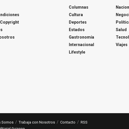
Columnas
Nacion
ondiciones
Cultura
Negoc
Copyright
Deportes
Polític
os
Estados
Salud
osotros
Gastronomía
Tecnol
Internacional
Viajes
Lifestyle
s Somos
Trabaja con Nosotros
Contacto
RSS
ditorial Guiaaaa
.