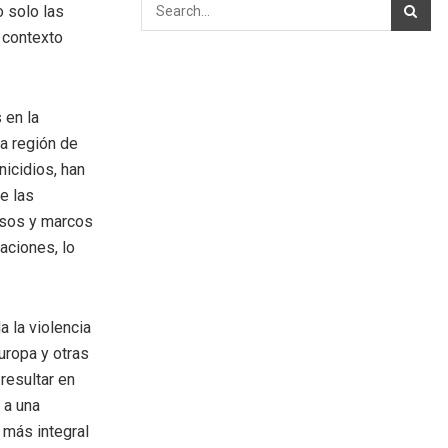
 solo las
l contexto
 en la
la región de
icidios, han
e las
rsos y marcos
aciones, lo
 la violencia
uropa y otras
resultar en
a a una
 más integral