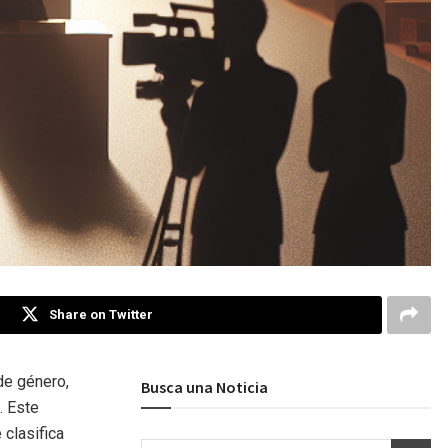
Share on Twitter
de género,
Busca una Noticia
. Este
 clasifica