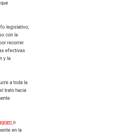
 que
o legislativo;
so con la
por recorrer
as efectivas
 y la
ucre a toda la
l trato hacia
mente
tagram
o
mente en la