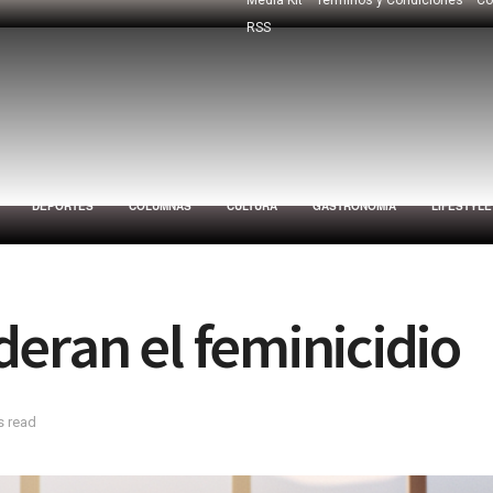
RSS
DEPORTES
COLUMNAS
CULTURA
GASTRONOMÍA
LIFESTYLE
eran el feminicidio
s read