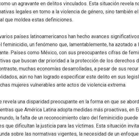
mo un agravante en delitos vinculados. Esta situación revela no
ativas legales en torno a la violencia de género, sino también e
cial que moldea estas definiciones.
arios países latinoamericanos han hecho avances significativos
del feminicidio, un fenómeno que, lamentablemente, ha azotado a 
nte. Países como México, con sus preocupantes cifras de femin
iativas que buscan dar prioridad a la protección de los derechos d
ontraste, muchas economías desarrolladas, a pesar de sus recu
lidados, aún no han logrado especificar este delito en sus legisl
chas mujeres vulnerables ante actos de violencia extrema.
e revela una disparidad preocupante en la forma en que se aborda
entras que América Latina adopta medidas más proactivas, en E
mundo, la falta de un reconocimiento claro del feminicidio puede 
s que dificultan la justicia para las víctimas. Esta situación invit
funda sobre las normativas vigentes, la necesidad de un enfoque